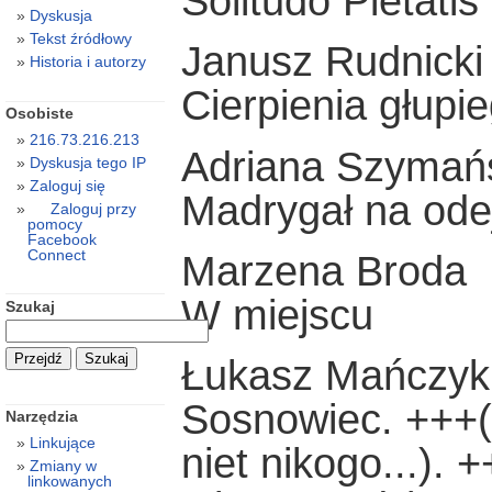
Solitudo Pietatis
Dyskusja
Tekst źródłowy
Janusz Rudnicki
Historia i autorzy
Cierpienia głupi
Osobiste
216.73.216.213
Adriana Szymań
Dyskusja tego IP
Zaloguj się
Madrygał na ode
Zaloguj przy
pomocy
Facebook
Connect
Marzena Broda
W miejscu
Szukaj
Łukasz Mańczyk
Sosnowiec. +++(t
Narzędzia
Linkujące
niet nikogo...).
Zmiany w
linkowanych