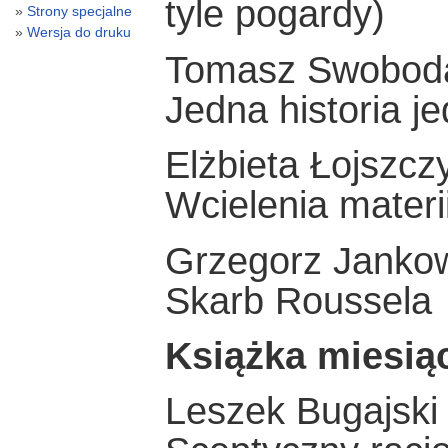
tyle pogardy)
Strony specjalne
Wersja do druku
Tomasz Swobod
Jedna historia j
Elżbieta Łojszcz
Wcielenia materii
Grzegorz Janko
Skarb Roussela
Książka miesią
Leszek Bugajski