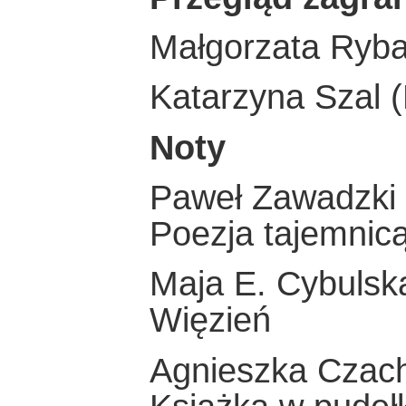
Małgorzata Ryba
Katarzyna Szal (
Noty
Paweł Zawadzki
Poezja tajemnicą
Maja E. Cybulsk
Więzień
Agnieszka Czac