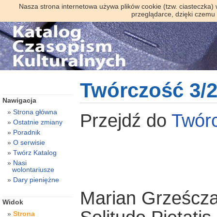
Nasza strona internetowa używa plików cookie (tzw. ciasteczka)
przeglądarce, dzięki czemu
Twórczość 3/
Nawigacja
Strona główna
Przejdź do
Twór
Ostatnie zmiany
Poradnik
O serwisie
Twórz Katalog
Nasi
wolontariusze
Dary pieniężne
Marian Grześcz
Widok
Strona