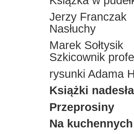
Książka w pudeł
Jerzy Franczak
Nasłuchy
Marek Sołtysik
Szkicownik prof
rysunki Adama 
Książki nadesł
Przeprosiny
Na kuchennych