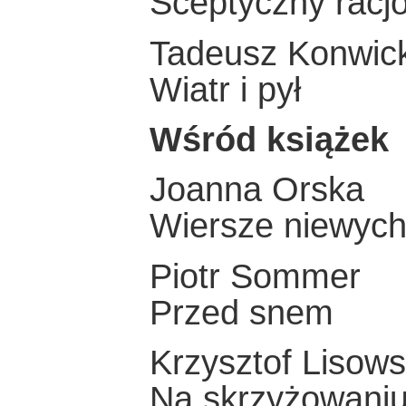
Sceptyczny racjo
Tadeusz Konwick
Wiatr i pył
Wśród książek
Joanna Orska
Wiersze niewyc
Piotr Sommer
Przed snem
Krzysztof Lisows
Na skrzyżowaniu