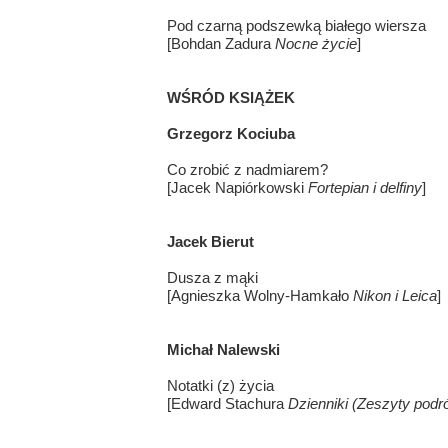
Pod czarną podszewką białego wiersza
[Bohdan Zadura
Nocne życie
]
WŚRÓD KSIĄŻEK
Grzegorz Kociuba
Co zrobić z nadmiarem?
[Jacek Napiórkowski
Fortepian i delfiny
]
Jacek Bierut
Dusza z mąki
[Agnieszka Wolny-Hamkało
Nikon i Leica
]
Michał Nalewski
Notatki (z) życia
[Edward Stachura
Dzienniki (Zeszyty podr