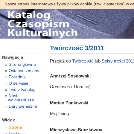
Nasza strona internetowa używa plików cookie (tzw. ciasteczka) w c
Twórczość 3/2011
Nawigacja
Przejdź do
Twórczość
lub
Spisy treści 201
Strona główna
Ostatnie zmiany
Andrzej Sosnowski
Poradnik
O serwisie
Dominoes
( Domino)
Twórz Katalog
Nasi
wolontariusze
Marian Pankowski
Dary pieniężne
Mój śnieg
Widok
Strona
Mieczysława Buczkówna
Dyskusja