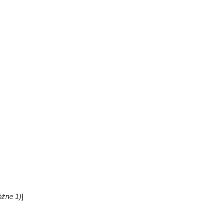
óżne 1)
]