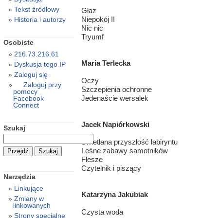
Tekst źródłowy
Głaz
Niepokój II
Historia i autorzy
Nic nic
Tryumf
Osobiste
216.73.216.61
Maria Terlecka
Dyskusja tego IP
Zaloguj się
Oczy
Zaloguj przy
Szczepienia ochronne
pomocy
Jedenaście wersalek
Facebook
Connect
Jacek Napiórkowski
Szukaj
Świetlana przyszłość labiryntu
Leśne zabawy samotników
Flesze
Czytelnik i piszący
Narzędzia
Linkujące
Katarzyna Jakubiak
Zmiany w
linkowanych
Czysta woda
Strony specjalne