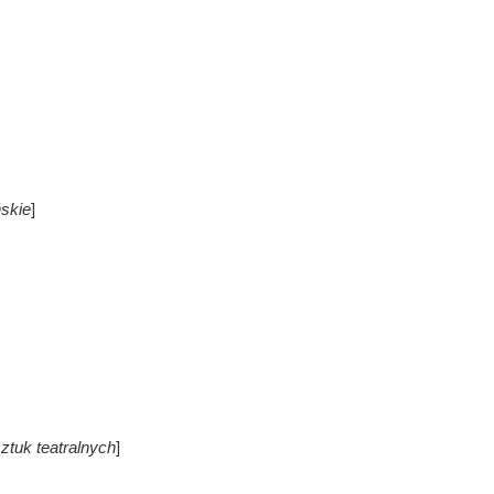
ńskie
]
ztuk teatralnych
]