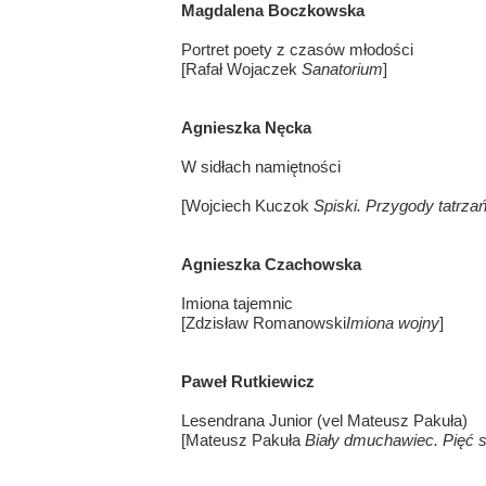
Magdalena Boczkowska
Portret poety z czasów młodości
[Rafał Wojaczek
Sanatorium
]
Agnieszka Nęcka
W sidłach namiętności
[Wojciech Kuczok
Spiski. Przygody tatrza
Agnieszka Czachowska
Imiona tajemnic
[Zdzisław Romanowski
Imiona wojny
]
Paweł Rutkiewicz
Lesendrana Junior (vel Mateusz Pakuła)
[Mateusz Pakuła
Biały dmuchawiec. Pięć s