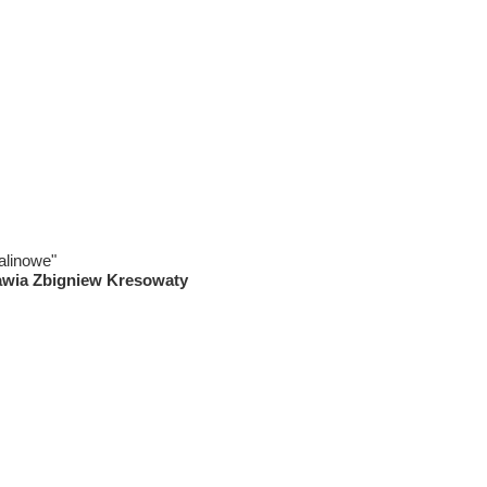
alinowe"
awia Zbigniew Kresowaty