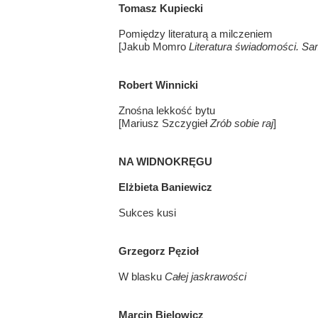
Tomasz Kupiecki
Pomiędzy literaturą a milczeniem
[Jakub Momro
Literatura świadomości. Sa
Robert Winnicki
Znośna lekkość bytu
[Mariusz Szczygieł
Zrób sobie raj
]
NA WIDNOKRĘGU
Elżbieta Baniewicz
Sukces kusi
Grzegorz Pęzioł
W blasku
Całej jaskrawości
Marcin Bielowicz