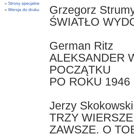
Strony specjalne
Grzegorz Strum
Wersja do druku
ŚWIATŁO WYD
German Ritz
ALEKSANDER 
POCZĄTKU
PO ROKU 1946
Jerzy Skokowski
TRZY WIERSZE 
ZAWSZE. O TO