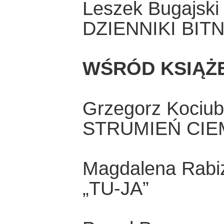
Leszek Bugajski
DZIENNIKI BITN
WŚRÓD KSIĄŻ
Grzegorz Kociu
STRUMIEŃ CIE
Magdalena Rabiz
„TU-JA”