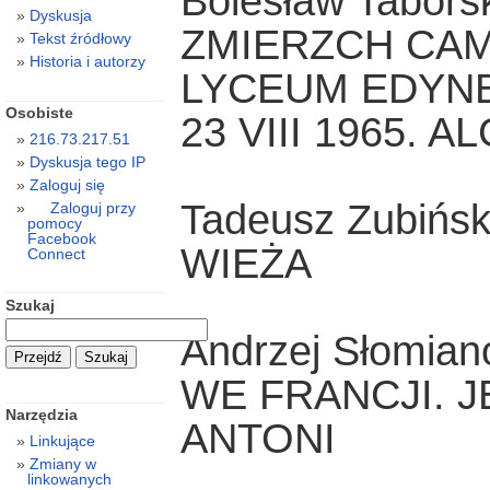
Bolesław Tabors
Dyskusja
ZMIERZCH CAM
Tekst źródłowy
Historia i autorzy
LYCEUM EDYN
Osobiste
23 VIII 1965. A
216.73.217.51
Dyskusja tego IP
Zaloguj się
Tadeusz Zubińsk
Zaloguj przy
pomocy
Facebook
WIEŻA
Connect
Szukaj
Andrzej Słomian
WE FRANCJI. J
Narzędzia
ANTONI
Linkujące
Zmiany w
linkowanych