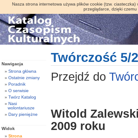
Nasza strona internetowa używa plików cookie (tzw. ciasteczka)
przeglądarce, dzięki czemu
Twórczość 5/
Nawigacja
Strona główna
Przejdź do
Twór
Ostatnie zmiany
Poradnik
O serwisie
Twórz Katalog
Nasi
wolontariusze
Witold Zalewski
Dary pieniężne
2009 roku
Widok
Strona