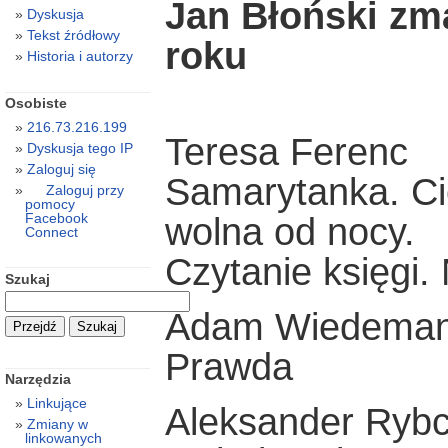
Jan Błoński zma
Dyskusja
Tekst źródłowy
roku
Historia i autorzy
Osobiste
216.73.216.199
Teresa Ferenc
Dyskusja tego IP
Zaloguj się
Samarytanka. Cie
Zaloguj przy
pomocy
Facebook
wolna od nocy.
Connect
Czytanie księgi.
Szukaj
Adam Wiedema
Prawda
Narzędzia
Linkujące
Aleksander Rybc
Zmiany w
linkowanych