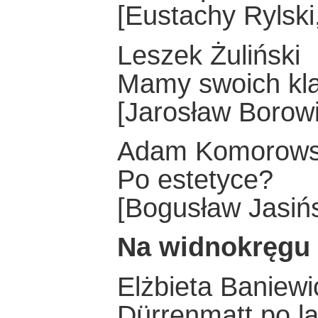
[Eustachy Rylski
Leszek Żuliński
Mamy swoich kl
[Jarosław Borowi
Adam Komorows
Po estetyce?
[Bogusław Jasińs
Na widnokręgu
Elżbieta Baniewi
Dürrenmatt po l