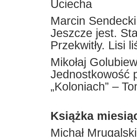
Uciecha
Marcin Sendecki
Jeszcze jest. Sta
Przekwitły. Lisi 
Mikołaj Golubiew
Jednostkowość poe
„Koloniach” – T
Książka miesią
Michał Mrugalsk