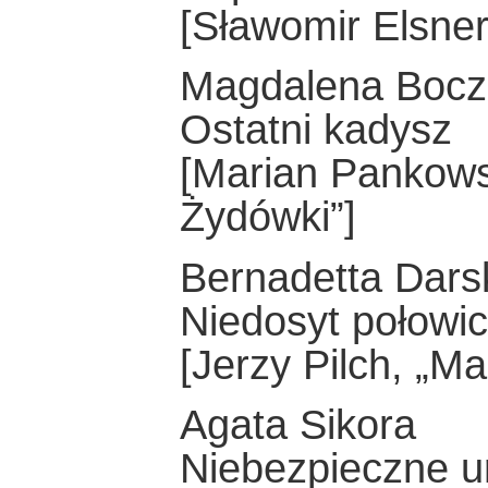
[Sławomir Elsner
Magdalena Boc
Ostatni kadysz
[Marian Pankows
Żydówki”]
Bernadetta Dars
Niedosyt połowi
[Jerzy Pilch, „Ma
Agata Sikora
Niebezpieczne u