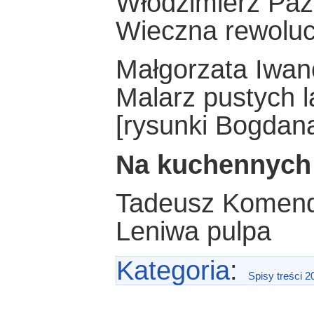
Włodzimierz Paź
Wieczna rewoluc
Małgorzata Iwa
Malarz pustych l
[rysunki Bogdan
Na kuchennych
Tadeusz Komen
Leniwa pulpa
Kategoria
:
Spisy treści 2