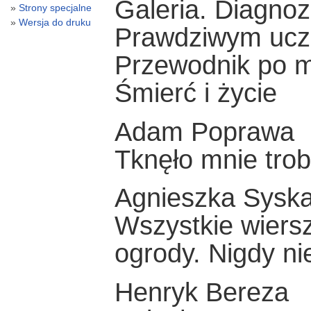
Galeria. Diagnoz
Strony specjalne
Wersja do druku
Prawdziwym uczu
Przewodnik po m
Śmierć i życie
Adam Poprawa
Tknęło mnie tro
Agnieszka Sysk
Wszystkie wier
ogrody. Nigdy n
Henryk Bereza