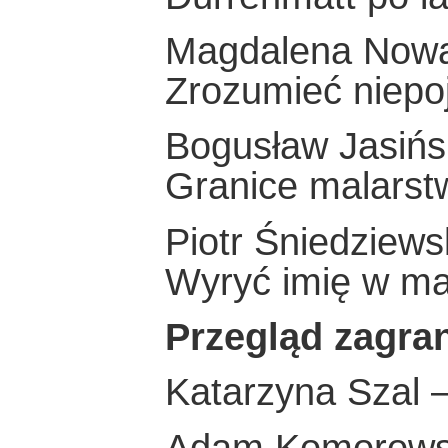
Magdalena Now
Zrozumieć niepo
Bogusław Jasińs
Granice malarstw
Piotr Śniedziews
Wyryć imię w m
Przegląd zagra
Katarzyna Szal –
Adam Komorowsk