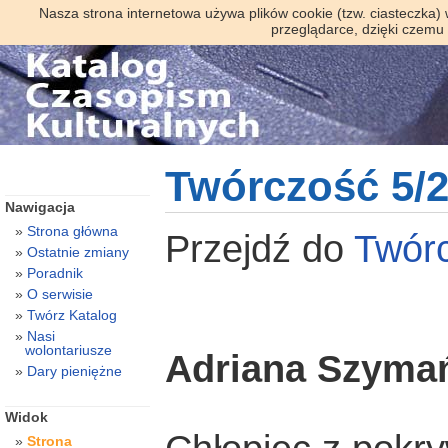
Nasza strona internetowa używa plików cookie (tzw. ciasteczka)
przeglądarce, dzięki czemu
Twórczość 5/
Nawigacja
Strona główna
Przejdź do
Twór
Ostatnie zmiany
Poradnik
O serwisie
Twórz Katalog
Nasi
wolontariusze
Adriana Szyma
Dary pieniężne
Widok
Strona