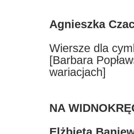
Agnieszka Cza
Wiersze dla cymb
[Barbara Popław
wariacjach]
NA WIDNOKRĘ
Elżbieta Baniew