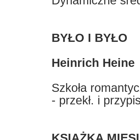
Dynamiczne śre
BYŁO I BYŁO
Heinrich Heine
Szkoła romanty
- przekł. i przyp
KSIĄŻKA MIES