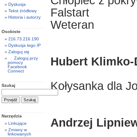
Chłopiec z pokr
Dyskusja
Falstart
Tekst źródłowy
Historia i autorzy
Weteran
Osobiste
216.73.216.190
Dyskusja tego IP
Zaloguj się
Hubert Klimko-
Zaloguj przy
pomocy
Facebook
Connect
Kołysanka dla J
Szukaj
Narzędzia
Andrzej Lipnie
Linkujące
Zmiany w
linkowanych