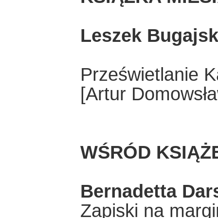
Leszek Bugajsk
Prześwietlanie 
[Artur Domowsław
WŚRÓD KSIĄŻ
Bernadetta Dar
Zapiski na margi