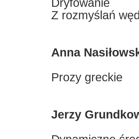
Dryfowanie
Z rozmyślań wę
Anna Nasiłows
Prozy greckie
Jerzy Grundko