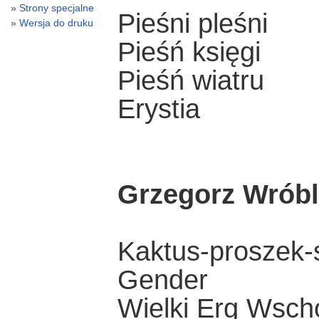
Strony specjalne
Pieśni pleśni
Wersja do druku
Pieśń księgi
Pieśń wiatru
Erystia
Grzegorz Wrób
Kaktus-proszek-
Gender
Wielki Erg Wsch