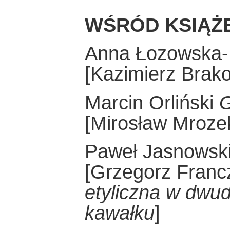
WŚRÓD KSIĄŻ
Anna Łozowska
[Kazimierz Brak
Marcin Orliński
G
[Mirosław Mroz
Paweł Jasnowsk
[Grzegorz Fran
etyliczna w dwud
kawałku
]