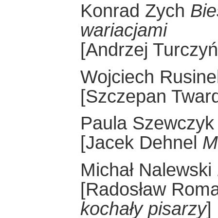
Konrad Zych
Bie
wariacjami
[Andrzej Turczy
Wojciech Rusin
[Szczepan Twar
Paula Szewczy
[Jacek Dehnel
M
Michał Nalewski
[Radosław Rom
kochały pisarzy
]