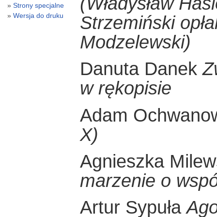
(Władysław Hasi
Strony specjalne
Wersja do druku
Strzemiński opł
Modzelewski)
Danuta Danek
Z
w rękopisie
Adam Ochwano
X)
Agnieszka Mile
marzenie o wspó
Artur Sypuła
Agon