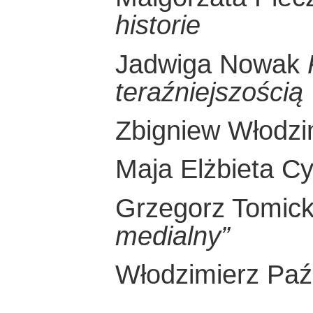
historie
Jadwiga Nowak
teraźniejszością
Zbigniew Włodzi
Maja Elżbieta C
Grzegorz Tomic
medialny”
Włodzimierz Pa