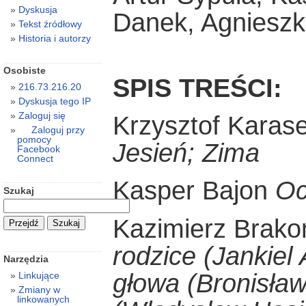
Dyskusja
Danek, Agnieszk
Tekst źródłowy
Historia i autorzy
Osobiste
SPIS TREŚCI:
216.73.216.20
Dyskusja tego IP
Zaloguj się
Krzysztof Karas
Zaloguj przy
pomocy
Jesień; Zima
Facebook
Connect
Kasper Bajon
Oc
Szukaj
Kazimierz Brako
rodzice (Jankiel 
Narzędzia
głowa (Bronisła
Linkujące
Zmiany w
linkowanych