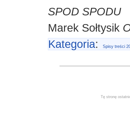
SPOD SPODU
Marek Sołtysik
O
Kategoria
:
Spisy treści 2
Tę stronę ostatni