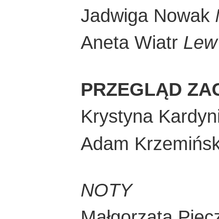
Jadwiga Nowak
Aneta Wiatr
Lew 
PRZEGLĄD ZA
Krystyna Kardyn
Adam Krzemińs
NOTY
Małgorzata Piec