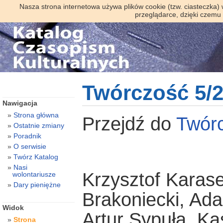
Nasza strona internetowa używa plików cookie (tzw. ciasteczka)
przeglądarce, dzięki czemu
Twórczość 5/
Nawigacja
Strona główna
Przejdź do
Twór
Ostatnie zmiany
Poradnik
O serwisie
Twórz Katalog
Nasi
Krzysztof Karase
wolontariusze
Dary pieniężne
Brakoniecki, A
Widok
Artur Sypuła, K
Strona