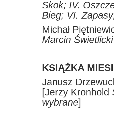
Skok; IV. Oszcze
Bieg; VI. Zapasy;
Michał Piętniew
Marcin Świetlicki
KSIĄŻKA MIES
Janusz Drzewuc
[Jerzy Kronhold
wybrane
]