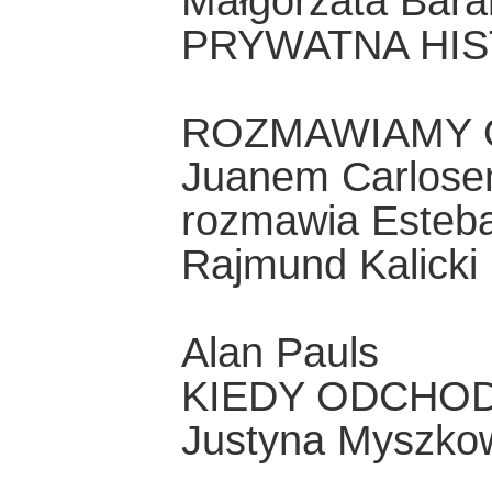
Małgorzata Bar
PRYWATNA HIS
ROZMAWIAMY O
Juanem Carlos
rozmawia Esteba
Rajmund Kalicki
Alan Pauls
KIEDY ODCHODZ
Justyna Myszko