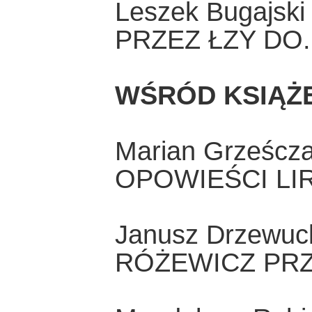
Leszek Bugajski
PRZEZ ŁZY DO..
WŚRÓD KSIĄŻ
Marian Grześcz
OPOWIEŚCI LI
Janusz Drzewuc
RÓŻEWICZ PR