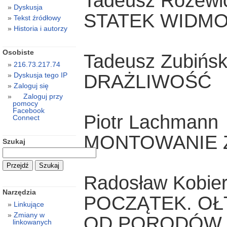
Tadeusz Różewi
Dyskusja
STATEK WIDM
Tekst źródłowy
Historia i autorzy
Osobiste
Tadeusz Zubińsk
216.73.217.74
DRAŻLIWOŚĆ
Dyskusja tego IP
Zaloguj się
Zaloguj przy
pomocy
Facebook
Piotr Lachmann
Connect
MONTOWANIE 
Szukaj
Radosław Kobier
Narzędzia
POCZĄTEK. OŁ
Linkujące
Zmiany w
OD PORODÓW.
linkowanych