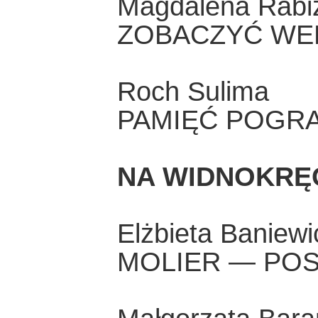
Magdalena Rabiz
ZOBACZYĆ WENE
Roch Sulima
PAMIĘĆ POGR
NA WIDNOKRĘ
Elżbieta Baniewi
MOLIER — POS