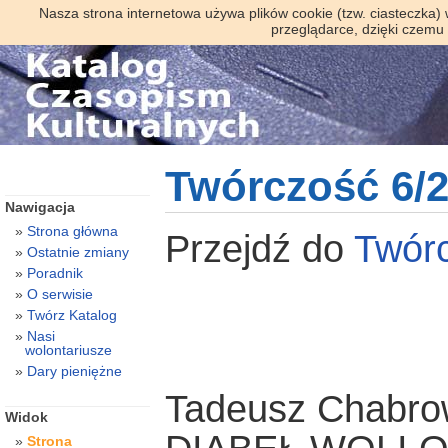
Nasza strona internetowa używa plików cookie (tzw. ciasteczka)
przeglądarce, dzięki czemu
Twórczość 6/
Nawigacja
Strona główna
Przejdź do
Twór
Ostatnie zmiany
Poradnik
O serwisie
Twórz Katalog
Nasi
wolontariusze
Dary pieniężne
Tadeusz Chabro
Widok
Strona