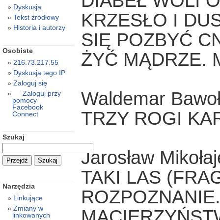
DIABEŁ WOLI O
Dyskusja
KRZESŁO I DU
Tekst źródłowy
Historia i autorzy
SIĘ POZBYĆ CN
Osobiste
ŻYĆ MĄDRZE. 
216.73.217.55
Dyskusja tego IP
Zaloguj się
Waldemar Bawo
Zaloguj przy
pomocy
Facebook
TRZY ROGI KA
Connect
Szukaj
Jarosław Mikołaj
TAKI LAS (FRA
Narzędzia
ROZPOZNANIE
Linkujące
Zmiany w
MACIERZYŃSTW
linkowanych