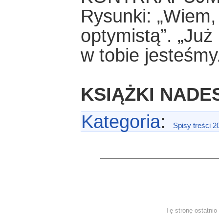
Rysunki: „Wiem, 
optymistą”. „Już
w tobie jesteś
KSIĄŻKI NADE
Kategoria
:
Spisy treści 2
Tę stronę ostatni