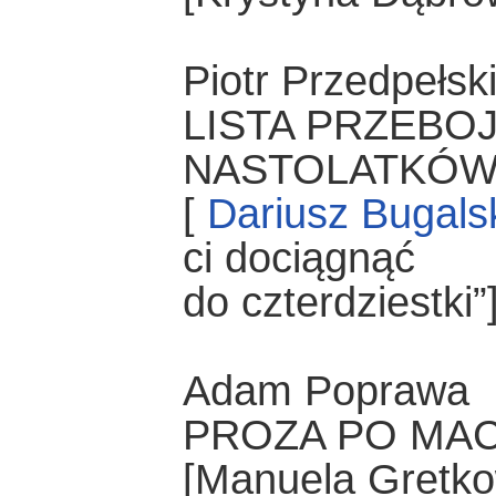
Piotr Przedpełsk
LISTA PRZEBO
NASTOLATKÓ
[
Dariusz Bugals
ci dociągnąć
do czterdziestki”
Adam Poprawa
PROZA PO MA
[Manuela Gretko