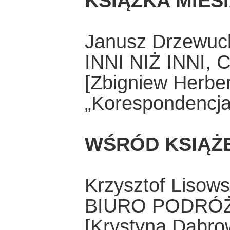
KSIĄŻKA MIES
Janusz Drzewuc
INNI NIŻ INNI,
[Zbigniew Herber
„Korespondencja
WŚRÓD KSIĄŻ
Krzysztof Lisows
BIURO PODRÓ
[Krystyna Dąbro