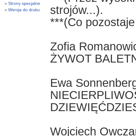
Strony specjalne
strojów...).
Wersja do druku
***(Co pozostaje 
Zofia Romanowi
ŻYWOT BALET
Ewa Sonnenber
NIECIERPLIWO
DZIEWIĘĆDZIE
Wojciech Owczar