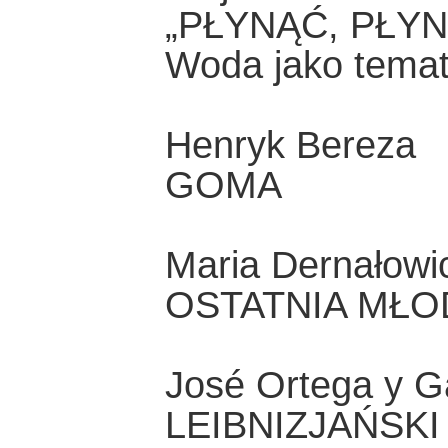
„PŁYNĄĆ, PŁYNĄ
Woda jako temat
Henryk Bereza
GOMA
Maria Dernałowi
OSTATNIA MŁ
José Ortega y G
LEIBNIZJAŃSKI