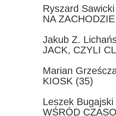
Ryszard Sawicki
NA ZACHODZI
Jakub Z. Lichańs
JACK, CZYLI C
Marian Grześcz
KIOSK (35)
Leszek Bugajski
WŚRÓD CZASO