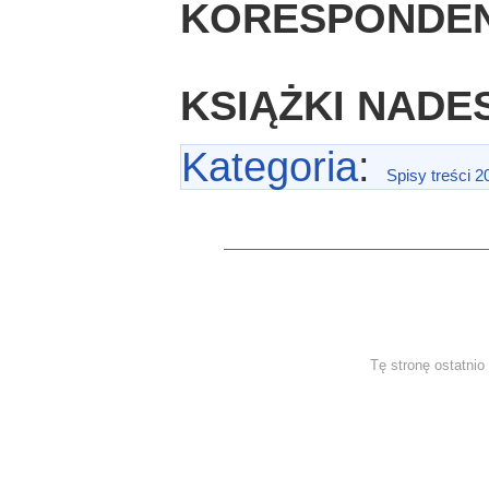
KORESPONDE
KSIĄŻKI NADE
Kategoria
:
Spisy treści 2
Tę stronę ostatni