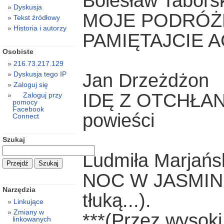
Bolesław Tabors
Dyskusja
MOJE PODRÓŻE.
Tekst źródłowy
Historia i autorzy
PAMIĘTAJCIE
Osobiste
216.73.217.129
Jan Drzeżdżon
Dyskusja tego IP
Zaloguj się
IDĘ Z OTCHŁAN
Zaloguj przy
pomocy
Facebook
powieści
Connect
Szukaj
Ludmiła Marjańs
NOC W JASMIN V
Narzędzia
tłuką...).
Linkujące
Zmiany w
***(Przez wysoki 
linkowanych