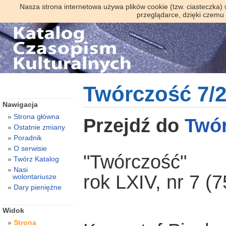
Nasza strona internetowa używa plików cookie (tzw. ciasteczka)
przeglądarce, dzięki czemu
Twórczość 7/
Nawigacja
Strona główna
Przejdź do
Twó
Ostatnie zmiany
Poradnik
O serwisie
"Twórczość"
Twórz Katalog
Nasi
rok LXIV, nr 7 (7
wolontariusze
Dary pieniężne
Widok
Strona