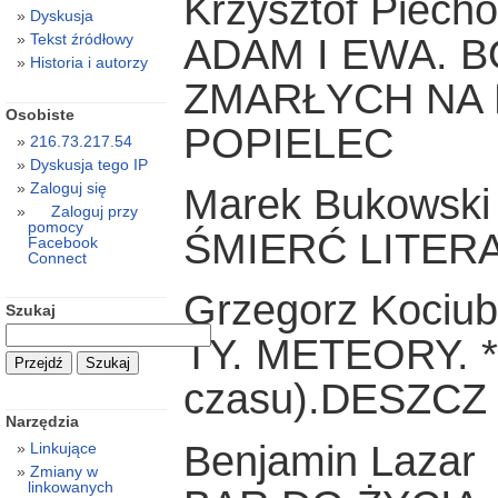
Krzysztof Piech
Dyskusja
Tekst źródłowy
ADAM I EWA. B
Historia i autorzy
ZMARŁYCH NA
Osobiste
POPIELEC
216.73.217.54
Dyskusja tego IP
Zaloguj się
Marek Bukowski
Zaloguj przy
pomocy
ŚMIERĆ LITER
Facebook
Connect
Grzegorz Kociu
Szukaj
TY. METEORY. **
czasu).DESZC
Narzędzia
Benjamin Lazar
Linkujące
Zmiany w
linkowanych