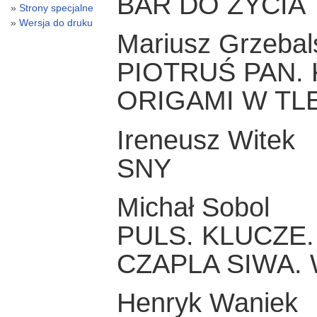
BAR DO ŻYCIA
Strony specjalne
Wersja do druku
Mariusz Grzebal
PIOTRUŚ PAN. 
ORIGAMI W TL
Ireneusz Witek
SNY
Michał Sobol
PULS. KLUCZE
CZAPLA SIWA.
Henryk Waniek