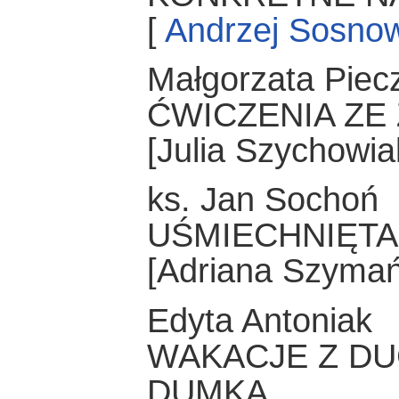
[
Andrzej Sosnow
Małgorzata Piec
ĆWICZENIA ZE 
[Julia Szychowia
ks. Jan Sochoń
UŚMIECHNIĘTA
[Adriana Szymańs
Edyta Antoniak
WAKACJE Z DU
DUMKA