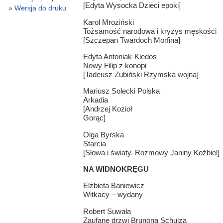
[Edyta Wysocka Dzieci epoki]
Wersja do druku
Karol Mroziński
Tożsamość narodowa i kryzys męskości
[Szczepan Twardoch Morfina]
Edyta Antoniak-Kiedos
Nowy Filip z konopi
[Tadeusz Zubiński Rzymska wojna]
Mariusz Solecki Polska
Arkadia
[Andrzej Kozioł
Gorąc]
Olga Byrska
Starcia
[Słowa i światy. Rozmowy Janiny Koźbiel]
NA WIDNOKRĘGU
Elżbieta Baniewicz
Witkacy – wydany
Robert Suwała
Zaufane drzwi Brunona Schulza