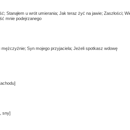
ść; Stanąłem u wrót umierania; Jak teraz żyć na jawie; Zaszłości; 
ość mnie podejrzanego
 mężczyźnie; Syn mojego przyjaciela; Jeżeli spotkasz wdowę
Zachodu]
, sny]