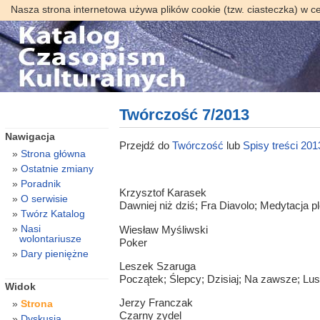
Nasza strona internetowa używa plików cookie (tzw. ciasteczka) w c
Twórczość 7/2013
Nawigacja
Przejdź do
Twórczość
lub
Spisy treści 201
Strona główna
Ostatnie zmiany
Poradnik
Krzysztof Karasek
O serwisie
Dawniej niż dziś; Fra Diavolo; Medytacja pl
Twórz Katalog
Nasi
Wiesław Myśliwski
wolontariusze
Poker
Dary pieniężne
Leszek Szaruga
Początek; Ślepcy; Dzisiaj; Na zawsze; Lust
Widok
Jerzy Franczak
Strona
Czarny zydel
Dyskusja