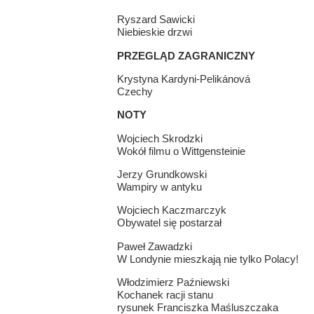
Ryszard Sawicki
Niebieskie drzwi
PRZEGLĄD ZAGRANICZNY
Krystyna Kardyni-Pelikánová
Czechy
NOTY
Wojciech Skrodzki
Wokół filmu o Wittgensteinie
Jerzy Grundkowski
Wampiry w antyku
Wojciech Kaczmarczyk
Obywatel się postarzał
Paweł Zawadzki
W Londynie mieszkają nie tylko Polacy!
Włodzimierz Paźniewski
Kochanek racji stanu
rysunek Franciszka Maśluszczaka