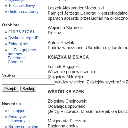
Tekst źródłowy
Leszek Aleksander Moczulski
Historia i autorzy
Pamięci Jerzego Lieberta; Nieprzekładalno
oparach absurdu przesłuchań na okoliczn
Osobiste
Wojciech Skrodzki
216.73.217.61
Finisaż
Dyskusja tego IP
Antoni Pawlak
Zaloguj się
Podróż w nieznane; Ukradłem cię tamtemu
Zaloguj przy
pomocy
KSIĄŻKA MIESIĄCA
Facebook
Connect
Leszek Bugajski
Wiszenie po powieszeniu
Szukaj
[Zbigniew Mikołejko
We władzy wisielca. Z dziejów wyobraźni 
WŚRÓD KSIĄŻEK
Zbigniew Chojnowski
Narzędzia
Ocalająca opowieść
Linkujące
[Jerzy Plutowicz, Miasto małe jak łza klucz
Zmiany w
linkowanych
Małgorzata Pieczara
Bagienna epoka
Strony specjalne