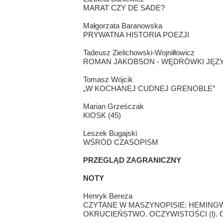
MARAT CZY DE SADE?
Małgorzata Baranowska
PRYWATNA HISTORIA POEZJI
Tadeusz Zielichowski-Wojniłłowicz
ROMAN JAKOBSON - WĘDRÓWKI JĘ
Tomasz Wójcik
„W KOCHANEJ CUDNEJ GRENOBLE”
Marian Grześczak
KIOSK (45)
Leszek Bugajski
WŚRÓD CZASOPISM
PRZEGLĄD ZAGRANICZNY
NOTY
Henryk Bereza
CZYTANE W MASZYNOPISIE: HEMINGWA
OKRUCIEŃSTWO. OCZYWISTOŚCI (l). O