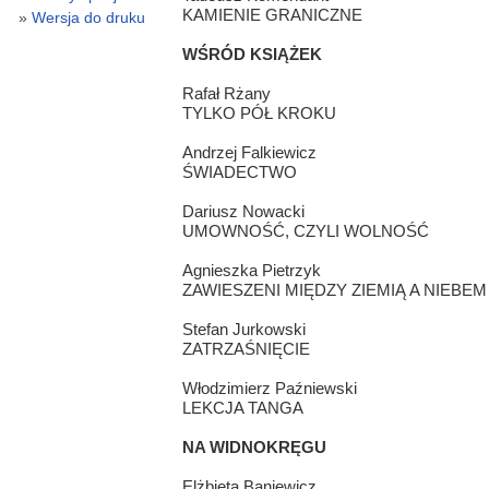
KAMIENIE GRANICZNE
Wersja do druku
WŚRÓD KSIĄŻEK
Rafał Rżany
TYLKO PÓŁ KROKU
Andrzej Falkiewicz
ŚWIADECTWO
Dariusz Nowacki
UMOWNOŚĆ, CZYLI WOLNOŚĆ
Agnieszka Pietrzyk
ZAWIESZENI MIĘDZY ZIEMIĄ A NIEBEM
Stefan Jurkowski
ZATRZAŚNIĘCIE
Włodzimierz Paźniewski
LEKCJA TANGA
NA WIDNOKRĘGU
Elżbieta Baniewicz