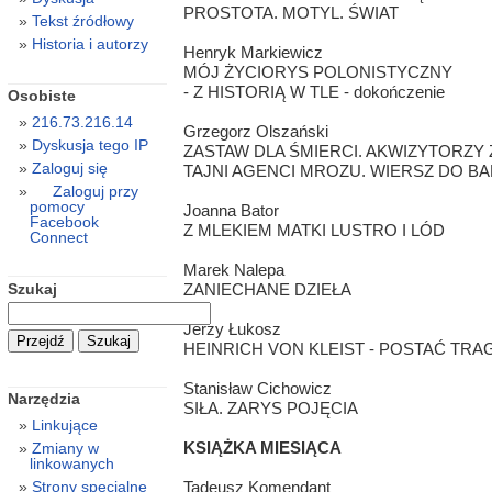
PROSTOTA. MOTYL. ŚWIAT
Tekst źródłowy
Historia i autorzy
Henryk Markiewicz
MÓJ ŻYCIORYS POLONISTYCZNY
- Z HISTORIĄ W TLE - dokończenie
Osobiste
216.73.216.14
Grzegorz Olszański
Dyskusja tego IP
ZASTAW DLA ŚMIERCI. AKWIZYTORZY 
Zaloguj się
TAJNI AGENCI MROZU. WIERSZ DO 
Zaloguj przy
pomocy
Joanna Bator
Facebook
Z MLEKIEM MATKI LUSTRO I LÓD
Connect
Marek Nalepa
Szukaj
ZANIECHANE DZIEŁA
Jerzy Łukosz
HEINRICH VON KLEIST - POSTAĆ TRAG
Stanisław Cichowicz
Narzędzia
SIŁA. ZARYS POJĘCIA
Linkujące
KSIĄŻKA MIESIĄCA
Zmiany w
linkowanych
Tadeusz Komendant
Strony specjalne