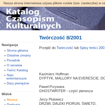
Nasza strona internetowa używa plików cookie (tzw. ciasteczka) w c
Twórczość 8/2001
Nawigacja
Przejdź do
Twórczość
lub
Spisy treści 200
Strona główna
Ostatnie zmiany
Poradnik
O serwisie
Twórz Katalog
Kazimierz Hoffman
Nasi
DYPTYK. MALLORY NA EVEREŚCIE. 
wolontariusze
Dary pieniężne
Paweł Przywara
GHOSTWRITER - część pierwsza
Widok
Jerzy Plutowicz
Strona
DRZWI. DALEKI PIORUN. ŚWIĘTO.
Dyskusja