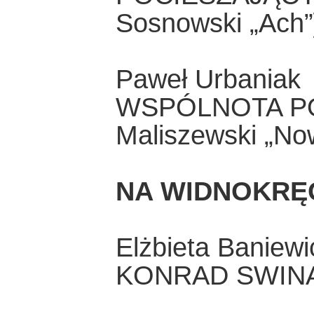
Sosnowski „Ach”
Paweł Urbaniak
WSPÓLNOTA PO
Maliszewski „No
NA WIDNOKRĘ
Elżbieta Baniewi
KONRAD SWINA