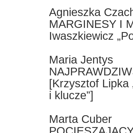
Agnieszka Czac
MARGINESY I M
Iwaszkiewicz „Po
Maria Jentys
NAJPRAWDZIWS
[Krzysztof Lipka
i klucze”]
Marta Cuber
POCIESZAJĄCY 