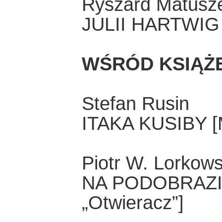
Ryszard Matusz
JULII HARTWI
WŚRÓD KSIĄŻ
Stefan Rusin
ITAKA KUSIBY [M
Piotr W. Lorkows
NA PODOBRAZIU
„Otwieracz”]