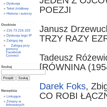
JEDEN Z OJCÓ
Dyskusja
POEZJI
Tekst źródłowy
Historia i autorzy
Osobiste
Janusz Drzewuc
216.73.216.103
TRZY RAZY EZ
Dyskusja tego IP
Zaloguj się
Zaloguj przy
pomocy
Facebook
Tadeusz Różewi
Connect
[RÓWNINA (195
Szukaj
Darek Foks
, Zbi
Narzędzia
CO ROBI ŁĄCZ
Linkujące
Zmiany w
linkowanych