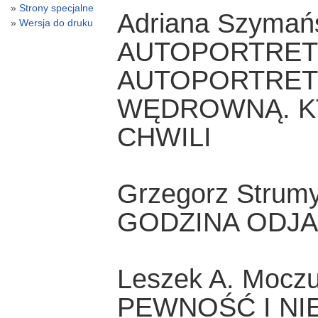
Strony specjalne
Adriana Szymań
Wersja do druku
AUTOPORTRET
AUTOPORTRET
WĘDROWNĄ. KT
CHWILI
Grzegorz Strum
GODZINA ODJ
Leszek A. Moczu
PEWNOŚĆ I NI