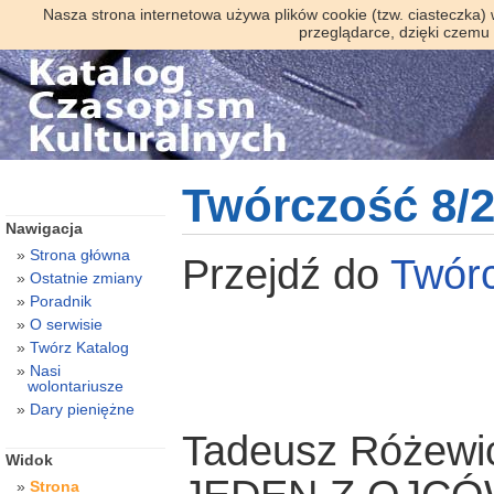
Nasza strona internetowa używa plików cookie (tzw. ciasteczka)
przeglądarce, dzięki czemu
Twórczość 8/
Nawigacja
Strona główna
Przejdź do
Twór
Ostatnie zmiany
Poradnik
O serwisie
Twórz Katalog
Nasi
wolontariusze
Dary pieniężne
Tadeusz Różewi
Widok
Strona