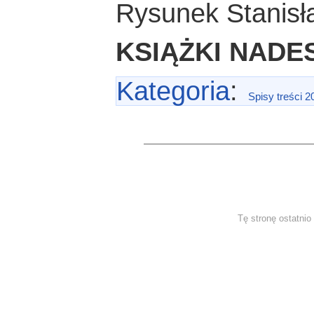
Rysunek Stanisł
KSIĄŻKI NADE
Kategoria
:
Spisy treści 2
Tę stronę ostatni