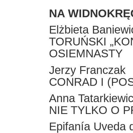
NA WIDNOKRĘ
Elżbieta Baniewi
TORUŃSKI „KO
OSIEMNASTY
Jerzy Franczak
CONRAD I (PO
Anna Tatarkiewi
NIE TYLKO O P
Epifanía Uveda 