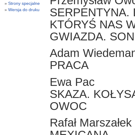
Przemysław Owc
Strony specjalne
SERPENTYNA. D
Wersja do druku
KTÓRYŚ NAS W
GWIAZDA. SO
Adam Wiedema
PRACA
Ewa Pac
SKAZA. KOŁYS
OWOC
Rafał Marszałek
MEXICANA