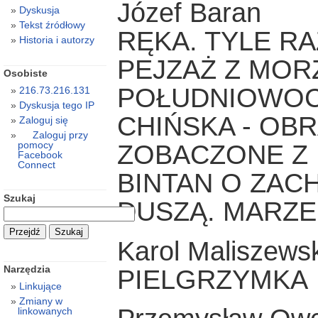
Józef Baran
Dyskusja
Tekst źródłowy
RĘKA. TYLE R
Historia i autorzy
PEJZAŻ Z MO
Osobiste
POŁUDNIOWOCH
216.73.216.131
Dyskusja tego IP
CHIŃSKA - OBR
Zaloguj się
Zaloguj przy
pomocy
ZOBACZONE Z 
Facebook
Connect
BINTAN O ZAC
Szukaj
DUSZĄ. MARZE
Karol Maliszewsk
Narzędzia
PIELGRZYMKA
Linkujące
Zmiany w
linkowanych