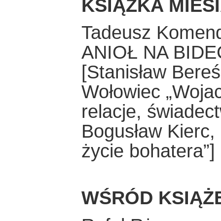
KSIĄŻKA MIES
Tadeusz Komen
ANIOŁ NA BIDE
[Stanisław Bereś
Wołowiec „Wojac
relacje, świadec
Bogusław Kierc,
życie bohatera”]
WŚRÓD KSIĄŻ