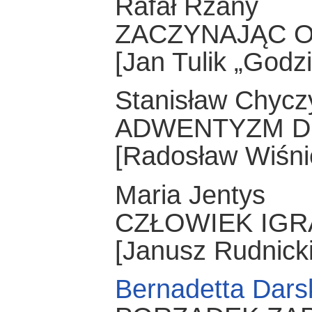
Rafał Rżany
ZACZYNAJĄC 
[Jan Tulik „Godzi
Stanisław Chycz
ADWENTYZM D
[Radosław Wiśni
Maria Jentys
CZŁOWIEK IGR
[Janusz Rudnicki
Bernadetta Dars