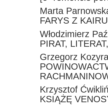
Marta Parnowsk
FARYS Z KAIRU
Włodzimierz Paź
PIRAT, LITERA
Grzegorz Kozyr
POWINOWACTWA
RACHMANINOW
Krzysztof Ćwikliń
KSIĄŻĘ VENOS