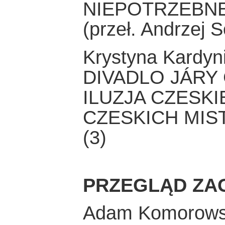
NIEPOTRZEBN
(przeł. Andrzej 
Krystyna Kardyn
DIVADLO JÁRY
ILUZJA CZESK
CZESKICH MIS
(3)
PRZEGLĄD ZA
Adam Komorows