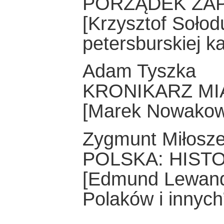
PORZĄDEK ZA
[Krzysztof Sołod
petersburskiej ka
Adam Tyszka
KRONIKARZ MI
[Marek Nowakows
Zygmunt Miłosz
POLSKA: HIST
[Edmund Lewand
Polaków i innych