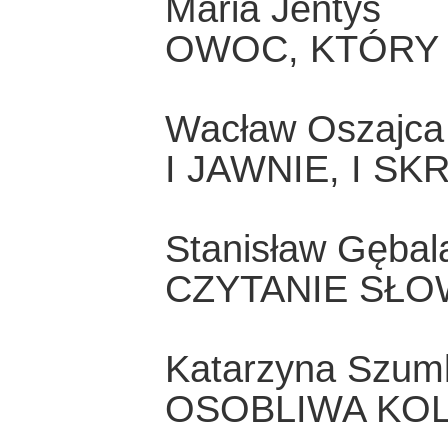
Maria Jentys
OWOC, KTÓRY
Wacław Oszajca
I JAWNIE, I S
Stanisław Gębal
CZYTANIE SŁO
Katarzyna Szum
OSOBLIWA KO