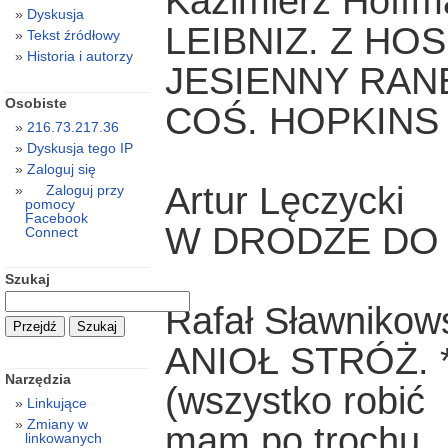
Kazimierz Hoffm
Dyskusja
LEIBNIZ. Z HO
Tekst źródłowy
Historia i autorzy
JESIENNY RAN
Osobiste
COŚ. HOPKINS
216.73.217.36
Dyskusja tego IP
Zaloguj się
Artur Lęczycki
Zaloguj przy
pomocy
Facebook
W DRODZE DO 
Connect
Szukaj
Rafał Sławnikow
ANIOŁ STRÓŻ. ***
Narzędzia
(wszystko robić
Linkujące
Zmiany w
mam po trochu...
linkowanych