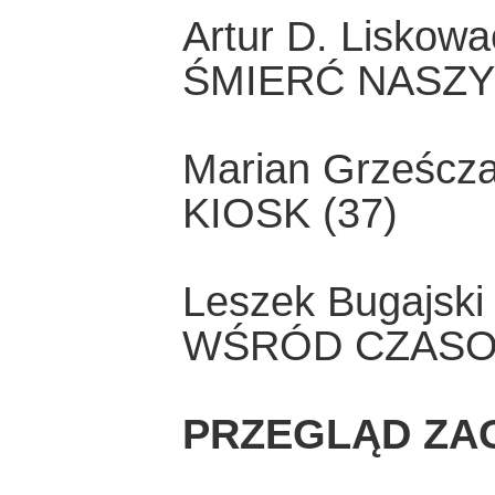
Artur D. Liskowa
ŚMIERĆ NASZY
Marian Grześcz
KIOSK (37)
Leszek Bugajski
WŚRÓD CZASO
PRZEGLĄD ZA