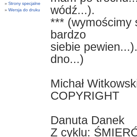
Strony specjalne
wódź...).
Wersja do druku
*** (wymościmy si
bardzo
siebie pewien...
dno...)
Michał Witkowsk
COPYRIGHT
Danuta Danek
Z cyklu: ŚMIE