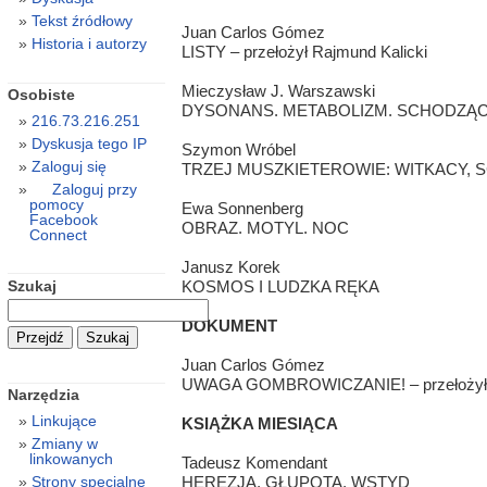
Tekst źródłowy
Juan Carlos Gómez
Historia i autorzy
LISTY – przełożył Rajmund Kalicki
Mieczysław J. Warszawski
Osobiste
DYSONANS. METABOLIZM. SCHODZĄC
216.73.216.251
Dyskusja tego IP
Szymon Wróbel
Zaloguj się
TRZEJ MUSZKIETEROWIE: WITKACY,
Zaloguj przy
pomocy
Ewa Sonnenberg
Facebook
OBRAZ. MOTYL. NOC
Connect
Janusz Korek
Szukaj
KOSMOS I LUDZKA RĘKA
DOKUMENT
Juan Carlos Gómez
UWAGA GOMBROWICZANIE! – przełożyła
Narzędzia
Linkujące
KSIĄŻKA MIESIĄCA
Zmiany w
linkowanych
Tadeusz Komendant
HEREZJA, GŁUPOTA, WSTYD
Strony specjalne