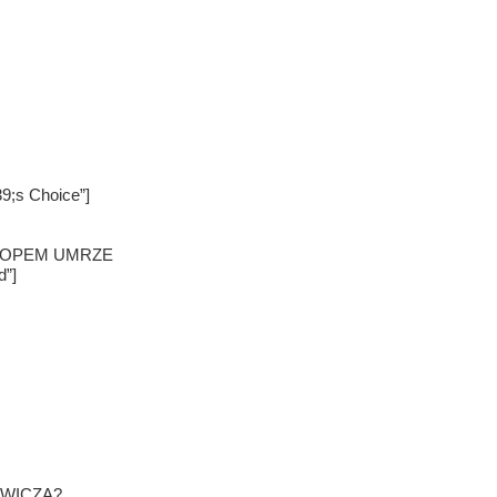
;s Choice”]
HŁOPEM UMRZE
d”]
WICZA?