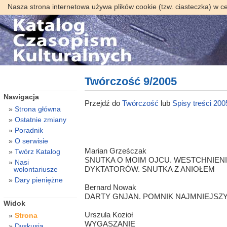
Nasza strona internetowa używa plików cookie (tzw. ciasteczka) w c
Twórczość 9/2005
Nawigacja
Przejdź do
Twórczość
lub
Spisy treści 200
Strona główna
Ostatnie zmiany
Poradnik
O serwisie
Marian Grześczak
Twórz Katalog
SNUTKA O MOIM OJCU. WESTCHNIENIA
Nasi
DYKTATORÓW. SNUTKA Z ANIOŁEM
wolontariusze
Dary pieniężne
Bernard Nowak
DARTY GNJAN. POMNIK NAJMNIEJSZYC
Widok
Urszula Kozioł
Strona
WYGASZANIE
Dyskusja