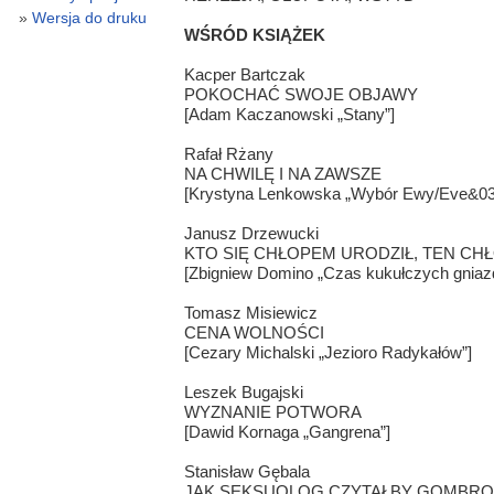
Wersja do druku
WŚRÓD KSIĄŻEK
Kacper Bartczak
POKOCHAĆ SWOJE OBJAWY
[Adam Kaczanowski „Stany”]
Rafał Rżany
NA CHWILĘ I NA ZAWSZE
[Krystyna Lenkowska „Wybór Ewy/Eve&039
Janusz Drzewucki
KTO SIĘ CHŁOPEM URODZIŁ, TEN C
[Zbigniew Domino „Czas kukułczych gniaz
Tomasz Misiewicz
CENA WOLNOŚCI
[Cezary Michalski „Jezioro Radykałów”]
Leszek Bugajski
WYZNANIE POTWORA
[Dawid Kornaga „Gangrena”]
Stanisław Gębala
JAK SEKSUOLOG CZYTAŁBY GOMBRO