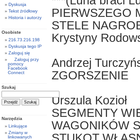
***(Luna braci Lu
Dyskusja
PIERWSZEGO M
Tekst źródłowy
Historia i autorzy
STELE NAGROBN
Osobiste
Krystyny Rodows
216.73.216.198
Dyskusja tego IP
Zaloguj się
Andrzej Turczyńs
Zaloguj przy
pomocy
Facebook
ZGORSZENIE
Connect
Szukaj
Urszula Kozioł
SEGMENTY WI
Narzędzia
WAGONIKÓW ST
Linkujące
Zmiany w
STUKOT WŁAS
linkowanych