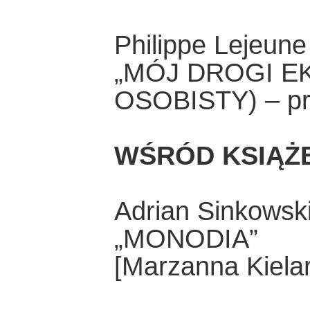
Philippe Lejeune
„MÓJ DROGI EK
OSOBISTY) – prz
WŚRÓD KSIĄŻ
Adrian Sinkowsk
„MONODIA”
[Marzanna Kiela