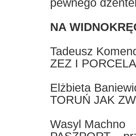
pewnego dżente
NA WIDNOKRĘ
Tadeusz Komen
ZEZ I PORCEL
Elżbieta Baniewi
TORUŃ JAK Z
Wasyl Machno