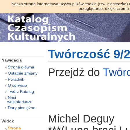
Nasza strona internetowa używa plików cookie (tzw. ciasteczka)
przeglądarce, dzięki czemu
Twórczość 9/
Nawigacja
Strona główna
Przejdź do
Twór
Ostatnie zmiany
Poradnik
O serwisie
Twórz Katalog
Nasi
wolontariusze
Dary pieniężne
Michel Deguy
Widok
Strona