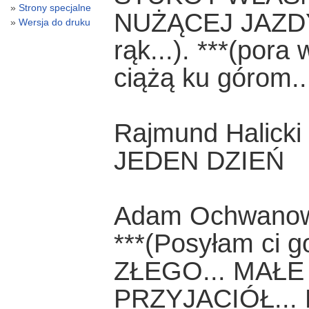
Strony specjalne
NUŻĄCEJ JAZDY. 
Wersja do druku
rąk...). ***(pora
ciążą ku górom..
Rajmund Halicki
JEDEN DZIEŃ
Adam Ochwanow
***(Posyłam ci 
ZŁEGO... MAŁE
PRZYJACIÓŁ...