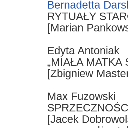
Bernadetta Dars
RYTUAŁY STAR
[Marian Pankows
Edyta Antoniak
„MIAŁA MATKA 
[Zbigniew Maste
Max Fuzowski
SPRZECZNOŚC
[Jacek Dobrowols