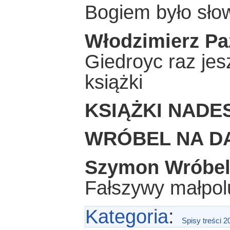
Bogiem było sło
Włodzimierz Pa
Giedroyc raz jes
książki
KSIĄŻKI NADE
WRÓBEL NA D
Szymon Wróbe
Fałszywy małpol
Kategoria
:
Spisy treści 2