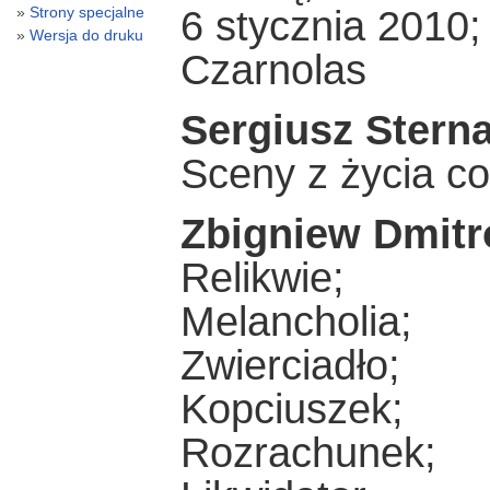
6 stycznia 2010;
Strony specjalne
Wersja do druku
Czarnolas
Sergiusz Ster
Sceny z życia c
Zbigniew Dmitr
Relikwie;
Melancholia;
Zwierciadło;
Kopciuszek;
Rozrachunek;