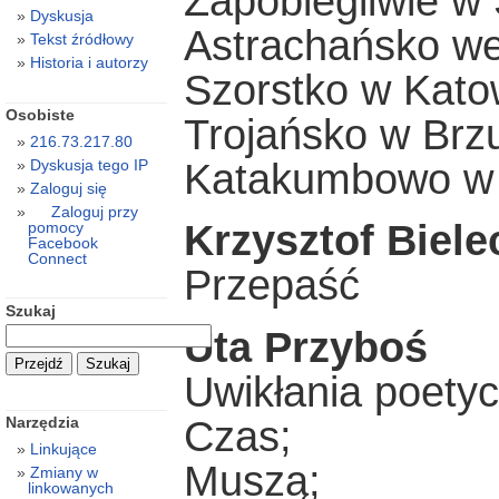
Zapobiegliwie w
Dyskusja
Astrachańsko w
Tekst źródłowy
Historia i autorzy
Szorstko w Kato
Osobiste
Trojańsko w Brz
216.73.217.80
Katakumbowo w 
Dyskusja tego IP
Zaloguj się
Zaloguj przy
Krzysztof Biele
pomocy
Facebook
Connect
Przepaść
Szukaj
Uta Przyboś
Uwikłania poetyc
Czas;
Narzędzia
Linkujące
Muszą;
Zmiany w
linkowanych