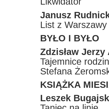
Likwidator
Janusz Rudnick
List z Warszawy
BYŁO I BYŁO
Zdzisław Jerzy
Tajemnice rodzin
Stefana Żeroms
KSIĄŻKA MIES
Leszek Bugajsk
Taniec na linie