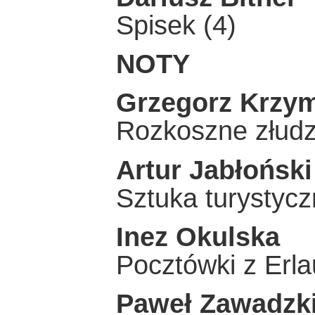
Spisek (4)
NOTY
Grzegorz Krzy
Rozkoszne złudz
Artur Jabłoński
Sztuka turystyc
Inez Okulska
Pocztówki z Erla
Paweł Zawadzk