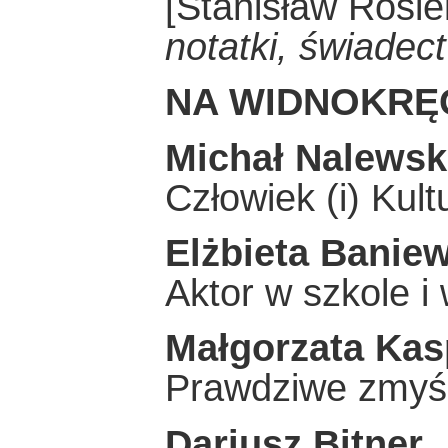
[Stanisław Rosi
notatki, świadec
NA WIDNOKRĘ
Michał Nalewsk
Człowiek (i) Kult
Elżbieta Baniew
Aktor w szkole i 
Małgorzata Kas
Prawdziwe zmyśl
Dariusz Bitner