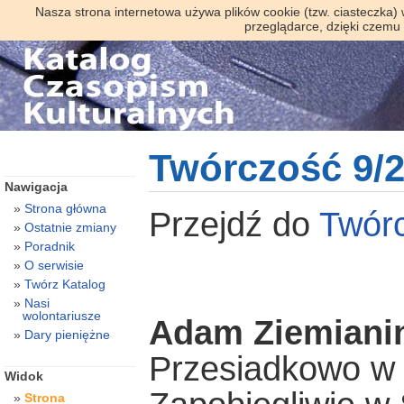
Nasza strona internetowa używa plików cookie (tzw. ciasteczka)
przeglądarce, dzięki czemu
Twórczość 9/
Nawigacja
Strona główna
Przejdź do
Twór
Ostatnie zmiany
Poradnik
O serwisie
Twórz Katalog
Nasi
wolontariusze
Adam Ziemiani
Dary pieniężne
Przesiadkowo w
Widok
Strona