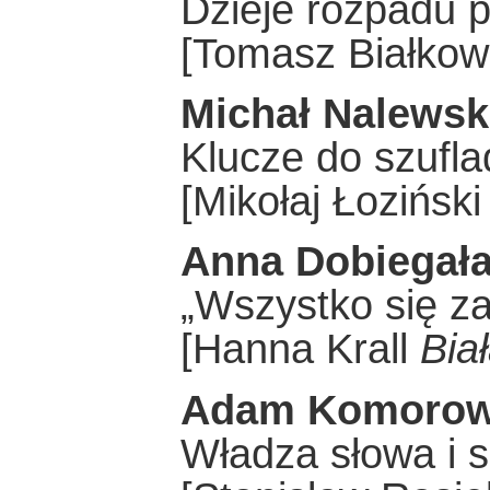
Dzieje rozpadu 
[Tomasz Białkow
Michał Nalewsk
Klucze do szufla
[Mikołaj Łozińsk
Anna Dobiegał
„Wszystko się z
[Hanna Krall
Bia
Adam Komorow
Władza słowa i 