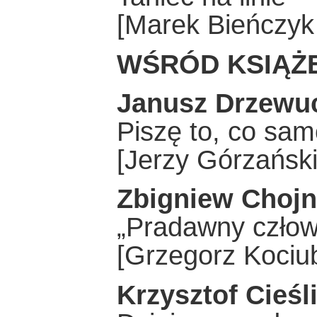
[Marek Bieńczy
WŚRÓD KSIĄŻ
Janusz Drzewu
Piszę to, co sam
[Jerzy Górzańsk
Zbigniew Choj
„Pradawny człowi
[Grzegorz Koci
Krzysztof Cieśl