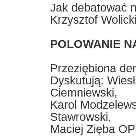
Jak debatować n
Krzysztof Wolick
POLOWANIE NA
Przeziębiona de
Dyskutują: Wies
Ciemniewski,
Karol Modzelewsk
Stawrowski,
Maciej Zięba OP