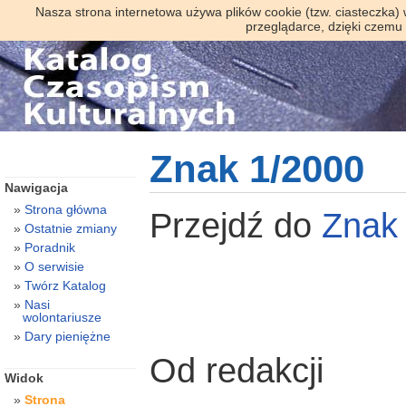
Nasza strona internetowa używa plików cookie (tzw. ciasteczka)
przeglądarce, dzięki czemu
Znak 1/2000
Nawigacja
Strona główna
Przejdź do
Zna
Ostatnie zmiany
Poradnik
O serwisie
Twórz Katalog
Nasi
wolontariusze
Dary pieniężne
Od redakcji
Widok
Strona