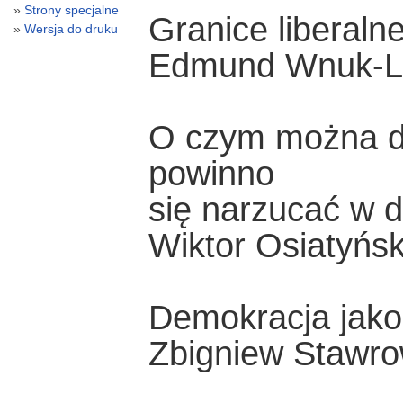
Strony specjalne
Granice liberaln
Wersja do druku
Edmund Wnuk-Li
O czym można d
powinno
się narzucać w 
Wiktor Osiatyńsk
Demokracja jak
Zbigniew Stawro