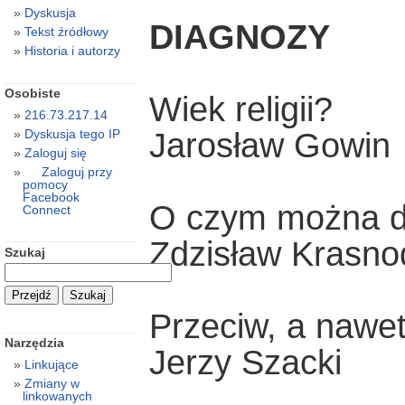
Dyskusja
DIAGNOZY
Tekst źródłowy
Historia i autorzy
Osobiste
Wiek religii?
216.73.217.14
Jarosław Gowin
Dyskusja tego IP
Zaloguj się
Zaloguj przy
pomocy
Facebook
O czym można d
Connect
Zdzisław Krasno
Szukaj
Przeciw, a nawe
Narzędzia
Jerzy Szacki
Linkujące
Zmiany w
linkowanych