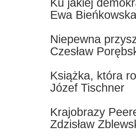
Ku jakiej demokr
Ewa Bieńkowsk
Niepewna przysz
Czesław Porębsk
Książka, która r
Józef Tischner
Krajobrazy Peer
Zdzisław Zblews