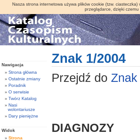
Nasza strona internetowa używa plików cookie (tzw. ciasteczka)
przeglądarce, dzięki czemu
Znak 1/2004
Nawigacja
Strona główna
Przejdź do
Zna
Ostatnie zmiany
Poradnik
O serwisie
Twórz Katalog
Nasi
wolontariusze
Dary pieniężne
DIAGNOZY
Widok
Strona