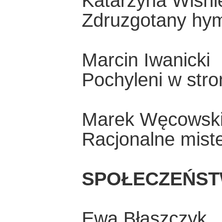
Katarzyna Wiśn
Zdruzgotany hym
Marcin Iwanicki
Pochyleni w stron
Marek Węcowsk
Racjonalne mist
SPOŁECZEŃST
Ewa Błaszczyk