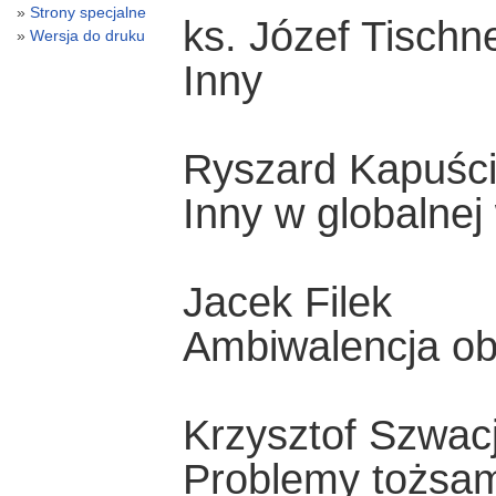
Strony specjalne
ks. Józef Tischn
Wersja do druku
Inny
Ryszard Kapuści
Inny w globalnej
Jacek Filek
Ambiwalencja ob
Krzysztof Szwac
Problemy tożsamo