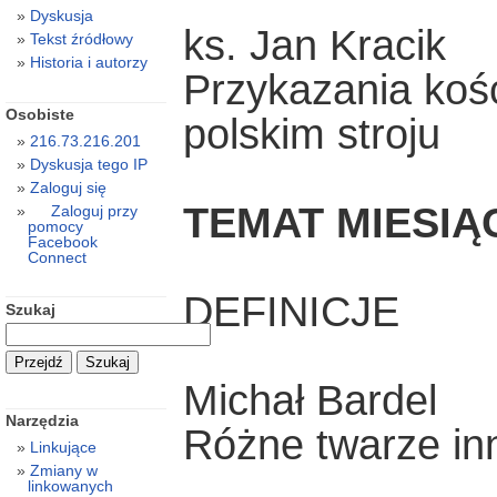
Dyskusja
ks. Jan Kracik
Tekst źródłowy
Historia i autorzy
Przykazania koś
Osobiste
polskim stroju
216.73.216.201
Dyskusja tego IP
Zaloguj się
TEMAT MIESIĄ
Zaloguj przy
pomocy
Facebook
Connect
DEFINICJE
Szukaj
Michał Bardel
Narzędzia
Różne twarze inn
Linkujące
Zmiany w
linkowanych