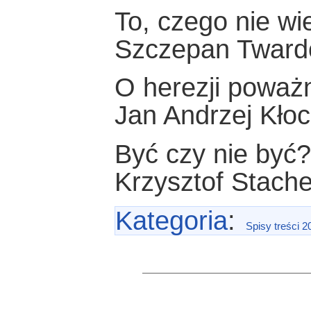
To, czego nie w
Szczepan Tward
O herezji poważ
Jan Andrzej Kło
Być czy nie być
Krzysztof Stach
Kategoria
:
Spisy treści 2