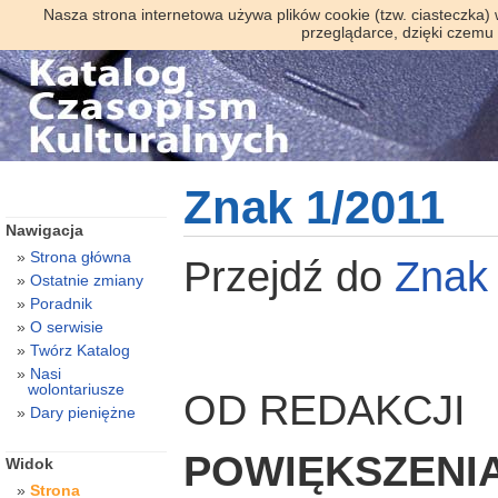
Nasza strona internetowa używa plików cookie (tzw. ciasteczka)
przeglądarce, dzięki czemu
Znak 1/2011
Nawigacja
Strona główna
Przejdź do
Znak
Ostatnie zmiany
Poradnik
O serwisie
Twórz Katalog
Nasi
wolontariusze
OD REDAKCJI
Dary pieniężne
POWIĘKSZENI
Widok
Strona