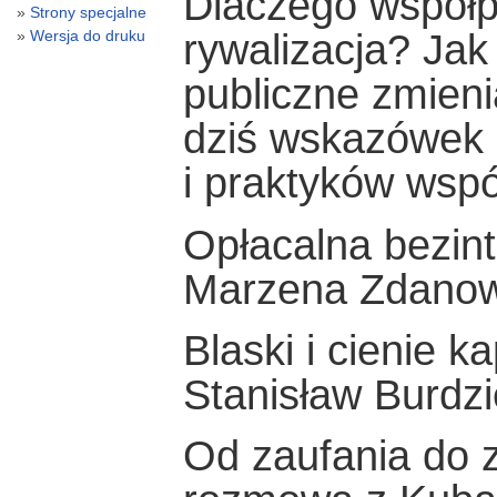
Dlaczego współpr
Strony specjalne
Wersja do druku
rywalizacja? Ja
publiczne zmien
dziś wskazówek 
i praktyków wspó
Opłacalna bezin
Marzena Zdano
Blaski i cienie k
Stanisław Burdzi
Od zaufania do