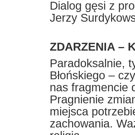
Dialog gęsi z pr
Jerzy Surdykows
ZDARZENIA – K
Paradoksalnie, t
Błońskiego – cz
nas fragmencie dz
Pragnienie zmian
miejsca potrzebi
zachowania. Wa