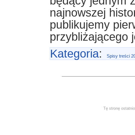
będący jednym z
najnowszej histo
publikujemy pier
przybliżającego 
Kategoria
:
Spisy treści 2
Tę stronę ostatni