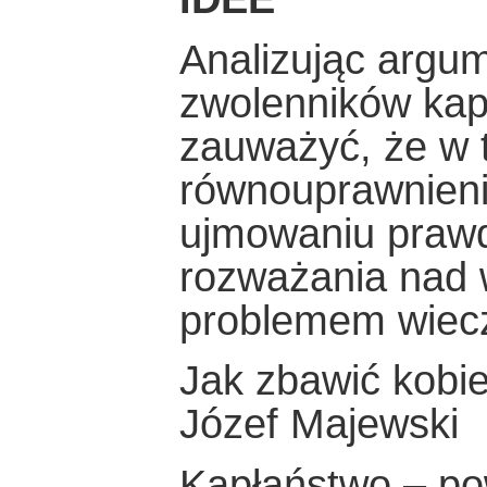
Analizując argum
zwolenników kap
zauważyć, że w te
równouprawnieni
ujmowaniu prawd
rozważania nad 
problemem wiecz
Jak zbawić kobi
Józef Majewski
Kapłaństwo – po