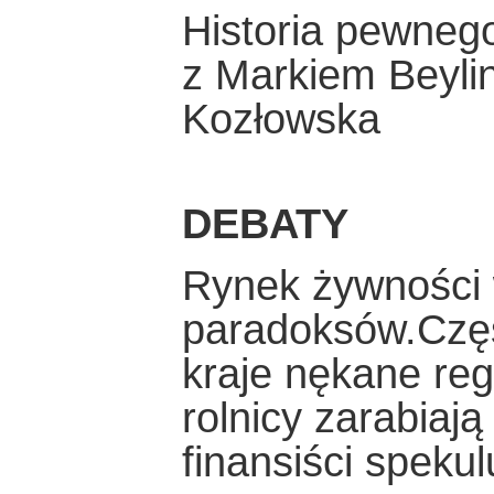
Historia pewneg
z Markiem Beyl
Kozłowska
DEBATY
Rynek żywności w
paradoksów.Częs
kraje nękane reg
rolnicy zarabiają
finansiści speku