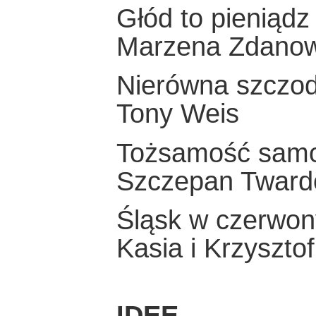
Głód to pieniądz
Marzena Zdano
Nierówna szczo
Tony Weis
Tożsamość sam
Szczepan Tward
Śląsk w czerwo
Kasia i Krzyszto
IDEE