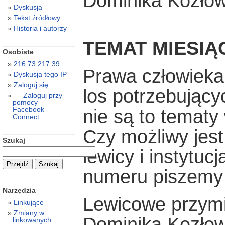
Dominika Kozło
Dyskusja
Tekst źródłowy
Historia i autorzy
TEMAT MIESIĄ
Osobiste
216.73.217.39
Prawa człowieka
Dyskusja tego IP
Zaloguj się
los potrzebujący
Zaloguj przy
pomocy
Facebook
nie są to tematy
Connect
Czy możliwy jes
Szukaj
lewicy i instytu
numeru piszemy 
Narzędzia
Lewicowe przymi
Linkujące
Zmiany w
Dominika Kozło
linkowanych