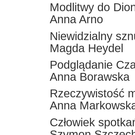
Modlitwy do Dio
Anna Arno
Niewidzialny szn
Magda Heydel
Podglądanie Cz
Anna Borawska
Rzeczywistość 
Anna Markowsk
Człowiek spotka
Szymon Szczęc