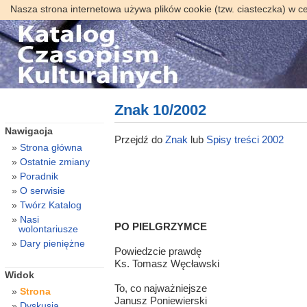
Nasza strona internetowa używa plików cookie (tzw. ciasteczka) w c
Znak 10/2002
Nawigacja
Przejdź do
Znak
lub
Spisy treści 2002
Strona główna
Ostatnie zmiany
Poradnik
O serwisie
Twórz Katalog
Nasi
PO PIELGRZYMCE
wolontariusze
Dary pieniężne
Powiedzcie prawdę
Ks. Tomasz Węcławski
Widok
To, co najważniejsze
Strona
Janusz Poniewierski
Dyskusja