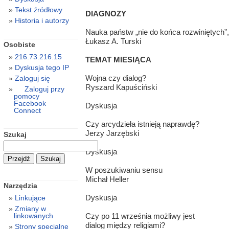
Tekst źródłowy
DIAGNOZY
Historia i autorzy
Nauka państw „nie do końca rozwiniętych”,
Łukasz A. Turski
Osobiste
216.73.216.15
TEMAT MIESIĄCA
Dyskusja tego IP
Wojna czy dialog?
Zaloguj się
Ryszard Kapuściński
Zaloguj przy
pomocy
Facebook
Dyskusja
Connect
Czy arcydzieła istnieją naprawdę?
Jerzy Jarzębski
Szukaj
Dyskusja
W poszukiwaniu sensu
Michał Heller
Narzędzia
Dyskusja
Linkujące
Zmiany w
linkowanych
Czy po 11 września możliwy jest
dialog między religiami?
Strony specjalne