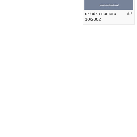
okładka numeru
10/2002