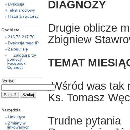
DIAGNOZY
Dyskusja
Tekst źródłowy
Historia i autorzy
Drugie oblicze mi
Osobiste
Zbigniew Stawro
216.73.217.70
Dyskusja tego IP
Zaloguj się
Zaloguj przy
TEMAT MIESIĄ
pomocy
Facebook
Connect
Szukaj
„Wśród was tak n
Ks. Tomasz Węc
Narzędzia
Linkujące
Trudne pytania
Zmiany w
linkowanych