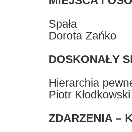
MIEJSCA I OS
Spała
Dorota Zańko
DOSKONAŁY S
Hierarchia pewn
Piotr Kłodkowski
ZDARZENIA – K