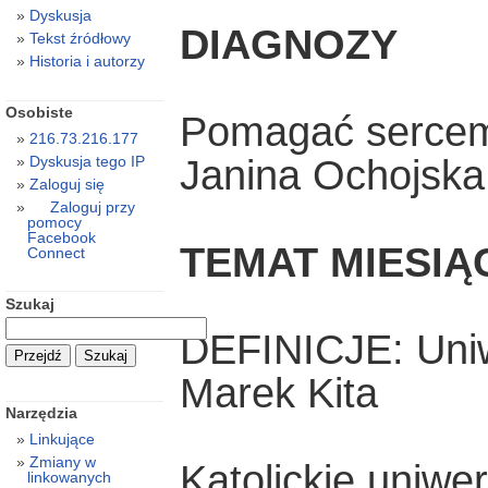
Dyskusja
DIAGNOZY
Tekst źródłowy
Historia i autorzy
Osobiste
Pomagać sercem
216.73.216.177
Janina Ochojska
Dyskusja tego IP
Zaloguj się
Zaloguj przy
pomocy
Facebook
TEMAT MIESIĄ
Connect
Szukaj
DEFINICJE: Uniwe
Marek Kita
Narzędzia
Linkujące
Zmiany w
Katolickie uniwe
linkowanych