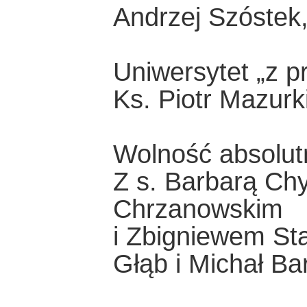
Andrzej Szóstek
Uniwersytet „z p
Ks. Piotr Mazurk
Wolność absolut
Z s. Barbarą Ch
Chrzanowskim
i Zbigniewem S
Głąb i Michał Ba