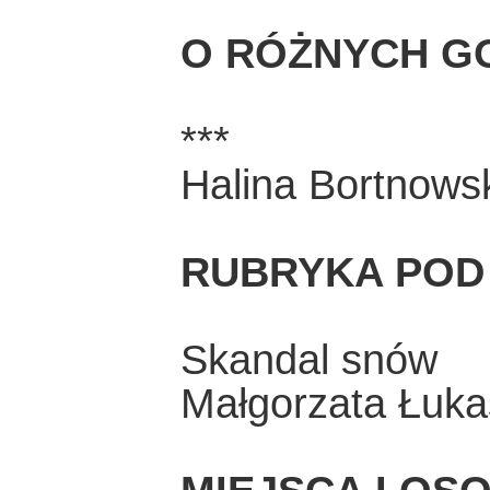
O RÓŻNYCH G
***
Halina Bortnows
RUBRYKA POD
Skandal snów
Małgorzata Łuka