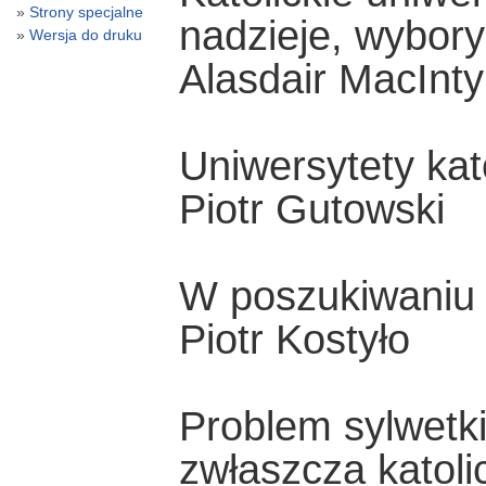
Strony specjalne
nadzieje, wybory
Wersja do druku
Alasdair MacInty
Uniwersytety kato
Piotr Gutowski
W poszukiwaniu i
Piotr Kostyło
Problem sylwetki
zwłaszcza katoli