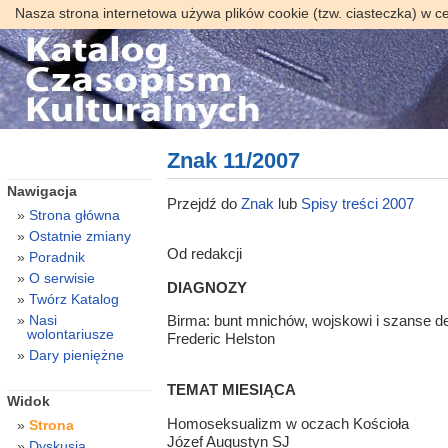
Nasza strona internetowa używa plików cookie (tzw. ciasteczka) w c
Znak 11/2007
Nawigacja
Przejdź do
Znak
lub
Spisy treści 2007
Strona główna
Ostatnie zmiany
Od redakcji
Poradnik
O serwisie
DIAGNOZY
Twórz Katalog
Nasi
Birma: bunt mnichów, wojskowi i szanse d
wolontariusze
Frederic Helston
Dary pieniężne
TEMAT MIESIĄCA
Widok
Homoseksualizm w oczach Kościoła
Strona
Józef Augustyn SJ
Dyskusja