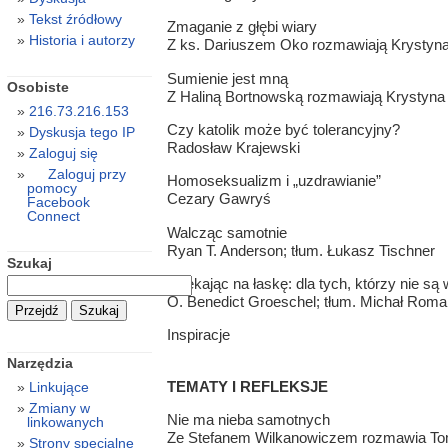
Tekst źródłowy
Zmaganie z głębi wiary
Historia i autorzy
Z ks. Dariuszem Oko rozmawiają Krystyna 
Sumienie jest mną
Osobiste
Z Haliną Bortnowską rozmawiają Krystyna 
216.73.216.153
Czy katolik może być tolerancyjny?
Dyskusja tego IP
Radosław Krajewski
Zaloguj się
Zaloguj przy
Homoseksualizm i „uzdrawianie”
pomocy
Cezary Gawryś
Facebook
Connect
Walcząc samotnie
Ryan T. Anderson; tłum. Łukasz Tischner
Szukaj
Czekając na łaskę: dla tych, którzy nie są
O. Benedict Groeschel; tłum. Michał Rom
Inspiracje
Narzędzia
TEMATY I REFLEKSJE
Linkujące
Zmiany w
Nie ma nieba samotnych
linkowanych
Ze Stefanem Wilkanowiczem rozmawia To
Strony specjalne