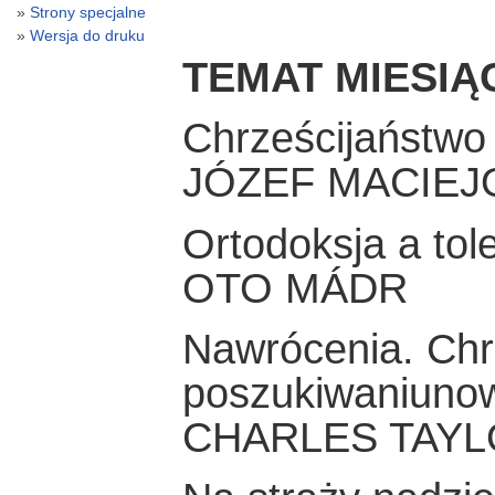
Strony specjalne
Wersja do druku
TEMAT MIESIĄ
Chrześcijaństwo
JÓZEF MACIEJ
Ortodoksja a tol
OTO MÁDR
Nawrócenia. Chr
poszukiwaniuno
CHARLES TAY