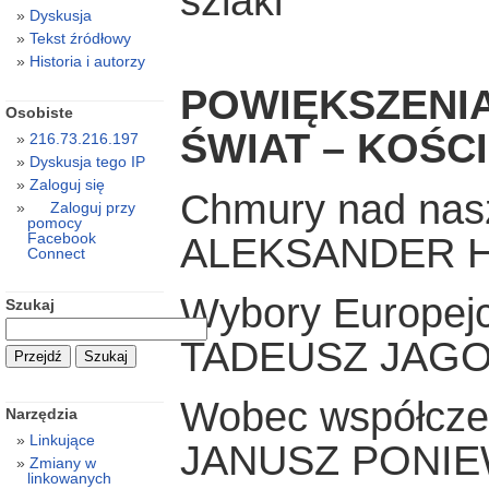
szlaki
Dyskusja
Tekst źródłowy
Historia i autorzy
POWIĘKSZENIA
Osobiste
ŚWIAT – KOŚC
216.73.216.197
Dyskusja tego IP
Zaloguj się
Chmury nad nas
Zaloguj przy
pomocy
Facebook
ALEKSANDER 
Connect
Wybory Europej
Szukaj
TADEUSZ JAGO
Wobec współcze
Narzędzia
Linkujące
JANUSZ PONIE
Zmiany w
linkowanych