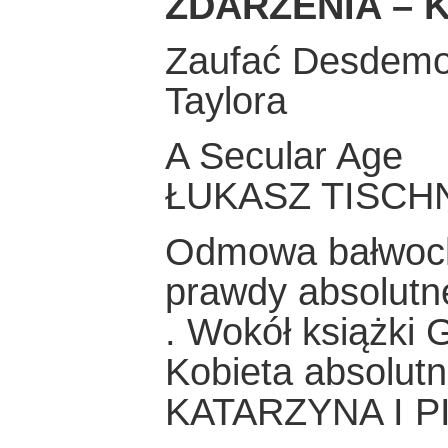
ZDARZENIA – K
Zaufać Desdemon
Taylora
A Secular Age
ŁUKASZ TISCH
Odmowa bałwochw
prawdy absolutn
. Wokół książki G
Kobieta absolut
KATARZYNA I 