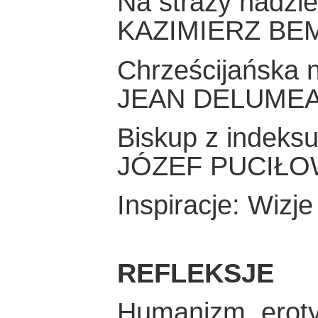
Na straży nadzi
KAZIMIERZ BE
Chrześcijańska 
JEAN DELUME
Biskup z indeksu
JÓZEF PUCIŁO
Inspiracje: Wizj
REFLEKSJE
Humanizm, eroty