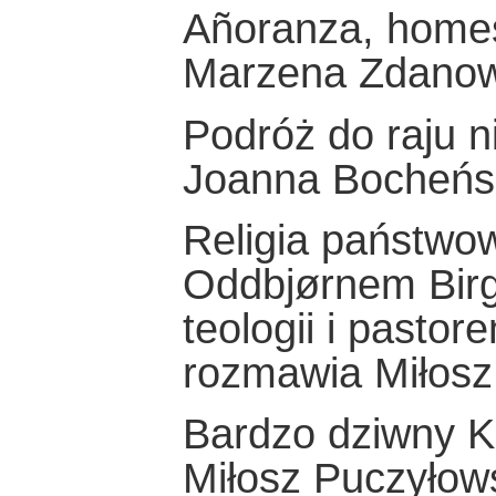
Añoranza, homes
Marzena Zdano
Podróż do raju 
Joanna Bocheńs
Religia państwowa
Oddbjørnem Birg
teologii i pasto
rozmawia Miłosz
Bardzo dziwny K
Miłosz Puczyłow