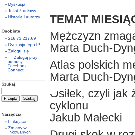
Dyskusja
Tekst źródłowy
TEMAT MIESIĄ
Historia i autorzy
Osobiste
Mężczyzn zmagan
216.73.217.69
Marta Duch-Dyn
Dyskusja tego IP
Zaloguj się
Zaloguj przy
Atlas polskich 
pomocy
Facebook
Connect
Marta Duch-Dyn
Szukaj
Osiłek, czyli ja
cyklonu
Jakub Małecki
Narzędzia
Linkujące
Zmiany w
Drugi skok w r
linkowanych