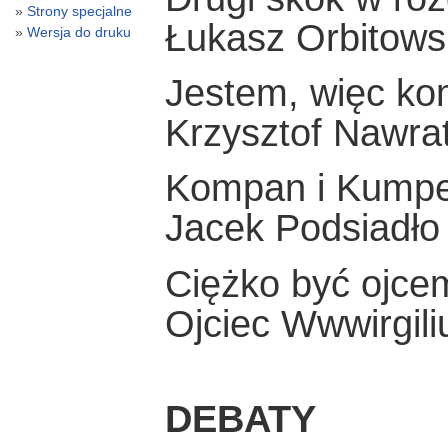
Strony specjalne
Łukasz Orbitows
Wersja do druku
Jestem, więc ko
Krzysztof Nawra
Kompan i Kumpe
Jacek Podsiadło
Ciężko być ojce
Ojciec Wwwirgili
DEBATY