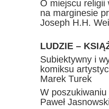
O miejscu religi
na marginesie p
Joseph H.H. Wei
LUDZIE – KSIĄ
Subiektywny i wy
komiksu artysty
Marek Turek
W poszukiwaniu
Paweł Jasnowsk