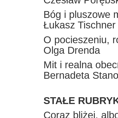
Czesław Porębsk
Bóg i pluszowe m
Łukasz Tischner
O pocieszeniu, r
Olga Drenda
Mit i realna obe
Bernadeta Stan
STAŁE RUBRYK
Coraz bliżej, alb