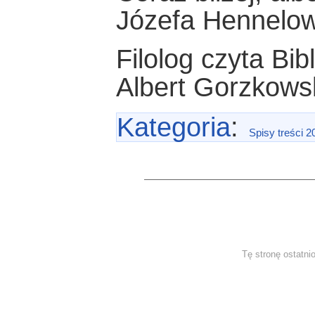
Józefa Hennelo
Filolog czyta Bibl
Albert Gorzkows
Kategoria
:
Spisy treści 2
Tę stronę ostatni