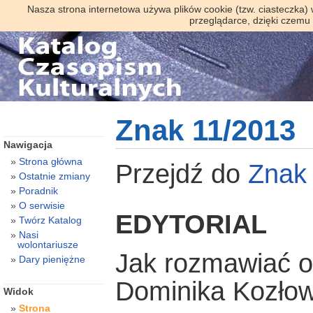
Nasza strona internetowa używa plików cookie (tzw. ciasteczka)
przeglądarce, dzięki czemu
Znak 11/2013
Nawigacja
Strona główna
Przejdź do
Znak
Ostatnie zmiany
Poradnik
O serwisie
EDYTORIAL
Twórz Katalog
Nasi
wolontariusze
Jak rozmawiać 
Dary pieniężne
Dominika Kozło
Widok
Strona