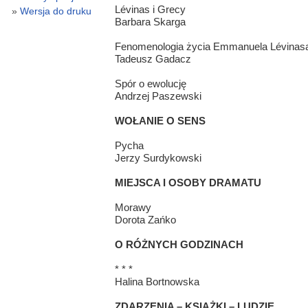
Lévinas i Grecy
Wersja do druku
Barbara Skarga
Fenomenologia życia Emmanuela Lévinas
Tadeusz Gadacz
Spór o ewolucję
Andrzej Paszewski
WOŁANIE O SENS
Pycha
Jerzy Surdykowski
MIEJSCA I OSOBY DRAMATU
Morawy
Dorota Zańko
O RÓŻNYCH GODZINACH
* * *
Halina Bortnowska
ZDARZENIA – KSIĄŻKI – LUDZIE