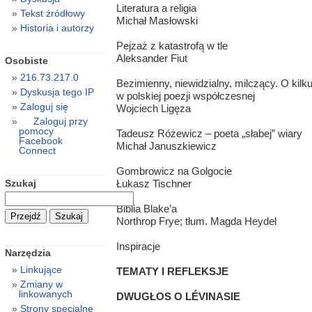
Literatura a religia
Tekst źródłowy
Michał Masłowski
Historia i autorzy
Pejzaż z katastrofą w tle
Aleksander Fiut
Osobiste
216.73.217.0
Bezimienny, niewidzialny, milczący. O kil
Dyskusja tego IP
w polskiej poezji współczesnej
Zaloguj się
Wojciech Ligęza
Zaloguj przy
pomocy
Tadeusz Różewicz – poeta „słabej” wiary
Facebook
Michał Januszkiewicz
Connect
Gombrowicz na Golgocie
Szukaj
Łukasz Tischner
Biblia Blake’a
Northrop Frye; tłum. Magda Heydel
Inspiracje
Narzędzia
Linkujące
TEMATY I REFLEKSJE
Zmiany w
linkowanych
DWUGŁOS O LÉVINASIE
Strony specjalne