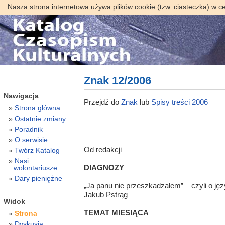
Nasza strona internetowa używa plików cookie (tzw. ciasteczka) w c
Znak 12/2006
Nawigacja
Przejdź do
Znak
lub
Spisy treści 2006
Strona główna
Ostatnie zmiany
Poradnik
O serwisie
Od redakcji
Twórz Katalog
Nasi
DIAGNOZY
wolontariusze
Dary pieniężne
„Ja panu nie przeszkadzałem” – czyli o jęz
Jakub Pstrąg
Widok
TEMAT MIESIĄCA
Strona
Dyskusja