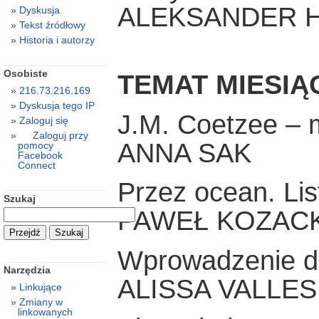
ALEKSANDER 
Dyskusja
Tekst źródłowy
Historia i autorzy
Osobiste
TEMAT MIESIĄ
216.73.216.169
Dyskusja tego IP
J.M. Coetzee – 
Zaloguj się
Zaloguj przy
ANNA SAK
pomocy
Facebook
Connect
Przez ocean. Lis
Szukaj
PAWEŁ KOZACK
Wprowadzenie d
Narzędzia
ALISSA VALLES
Linkujące
Zmiany w
linkowanych