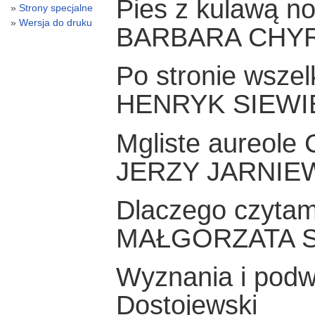
Pies z kulawą nog
Strony specjalne
Wersja do druku
BARBARA CHY
Po stronie wszel
HENRYK SIEWI
Mgliste aureole 
JERZY JARNIE
Dlaczego czyta
MAŁGORZATA 
Wyznania i podwó
Dostojewski