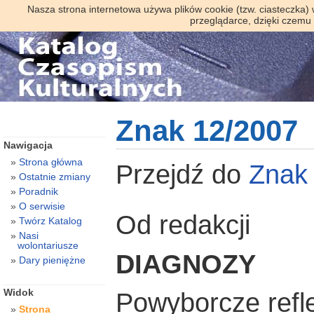
Nasza strona internetowa używa plików cookie (tzw. ciasteczka)
przeglądarce, dzięki czemu
Znak 12/2007
Nawigacja
Strona główna
Przejdź do
Zna
Ostatnie zmiany
Poradnik
O serwisie
Od redakcji
Twórz Katalog
Nasi
wolontariusze
DIAGNOZY
Dary pieniężne
Widok
Powyborcze refl
Strona