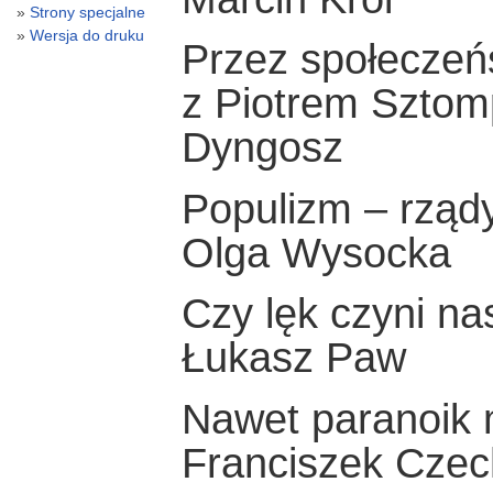
Strony specjalne
Wersja do druku
Przez społeczeń
z Piotrem Sztom
Dyngosz
Populizm – rząd
Olga Wysocka
Czy lęk czyni n
Łukasz Paw
Nawet paranoik 
Franciszek Czec