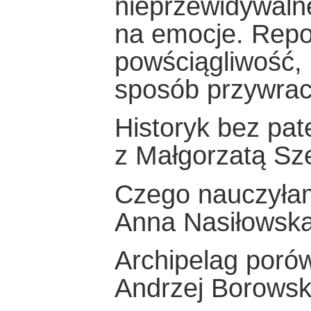
nieprzewidywaln
na emocje. Repo
powściągliwość, 
sposób przywraca
Historyk bez pat
z Małgorzatą Sze
Czego nauczyłam
Anna Nasiłowsk
Archipelag poró
Andrzej Borowsk