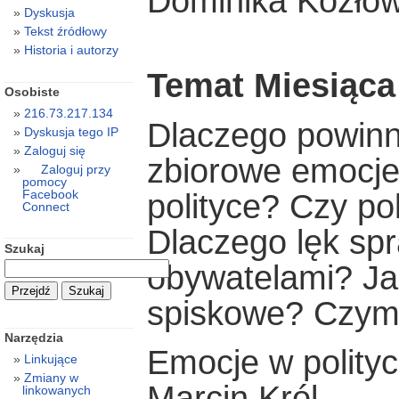
Dominika Kozło
Dyskusja
Tekst źródłowy
Historia i autorzy
Temat Miesiąca
Osobiste
216.73.217.134
Dlaczego powinn
Dyskusja tego IP
Zaloguj się
zbiorowe emocje?
Zaloguj przy
pomocy
Facebook
polityce? Czy pol
Connect
Dlaczego lęk spr
Szukaj
obywatelami? Ja
spiskowe? Czym j
Narzędzia
Emocje w polityc
Linkujące
Zmiany w
Marcin Król
linkowanych