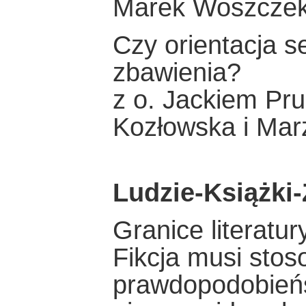
Marek Woszcze
Czy orientacja s
zbawienia?
z o. Jackiem Pr
Kozłowska i Ma
Ludzie-Książki
Granice literatu
Fikcja musi stos
prawdopodobieńs