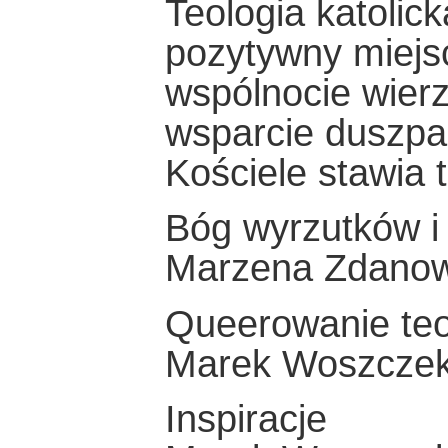
Teologia katolick
pozytywny miej
wspólnocie wierz
wsparcie duszpa
Kościele stawia 
Bóg wyrzutków 
Marzena Zdano
Queerowanie teolo
Marek Woszcze
Inspiracje