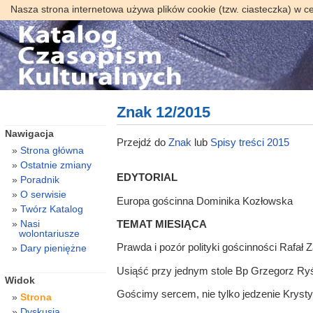
Nasza strona internetowa używa plików cookie (tzw. ciasteczka) w c
Znak 12/2015
Nawigacja
Przejdź do
Znak
lub
Spisy treści 2015
Strona główna
Ostatnie zmiany
EDYTORIAL
Poradnik
O serwisie
Europa gościnna Dominika Kozłowska
Twórz Katalog
Nasi
TEMAT MIESIĄCA
wolontariusze
Prawda i pozór polityki gościnności Rafał 
Dary pieniężne
Usiąść przy jednym stole Bp Grzegorz R
Widok
Gościmy sercem, nie tylko jedzenie Krys
Strona
Dyskusja