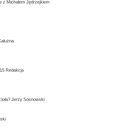
ie z Michałem Jędrzejkiem
Kałużna
015 Redakcja
cioła? Jerzy Sosnowski
ski