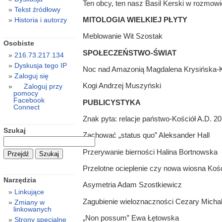
Ten obcy, ten nasz Basil Kerski w rozmow
Tekst źródłowy
MITOLOGIA WIELKIEJ PŁYTY
Historia i autorzy
Meblowanie Wit Szostak
Osobiste
SPOŁECZEŃSTWO-ŚWIAT
216.73.217.134
Dyskusja tego IP
Noc nad Amazonią Magdalena Krysińska-
Zaloguj się
Kogi Andrzej Muszyński
Zaloguj przy
pomocy
Facebook
PUBLICYSTYKA
Connect
Znak pyta: relacje państwo-Kościół A.D. 2
Szukaj
Zachować „status quo” Aleksander Hall
Przerywanie bierności Halina Bortnowska
Przelotne ocieplenie czy nowa wiosna Koś
Narzędzia
Asymetria Adam Szostkiewicz
Linkujące
Zagubienie wieloznaczności Cezary Michal
Zmiany w
linkowanych
„Non possum” Ewa Łętowska
Strony specjalne