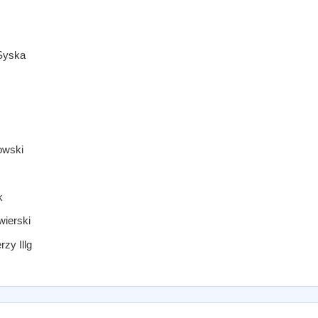
 Syska
owski
k
wierski
zy Illg