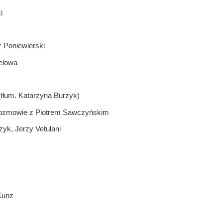
i
 Poniewierski
nelowa
 (tłum. Katarzyna Burzyk)
w rozmowie z Piotrem Sawczyńskim
yk, Jerzy Vetulani
Kunz