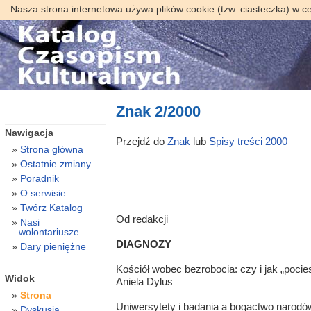
Nasza strona internetowa używa plików cookie (tzw. ciasteczka) w c
Znak 2/2000
Nawigacja
Przejdź do
Znak
lub
Spisy treści 2000
Strona główna
Ostatnie zmiany
Poradnik
O serwisie
Twórz Katalog
Od redakcji
Nasi
wolontariusze
DIAGNOZY
Dary pieniężne
Kościół wobec bezrobocia: czy i jak „poci
Widok
Aniela Dylus
Strona
Uniwersytety i badania a bogactwo narodó
Dyskusja