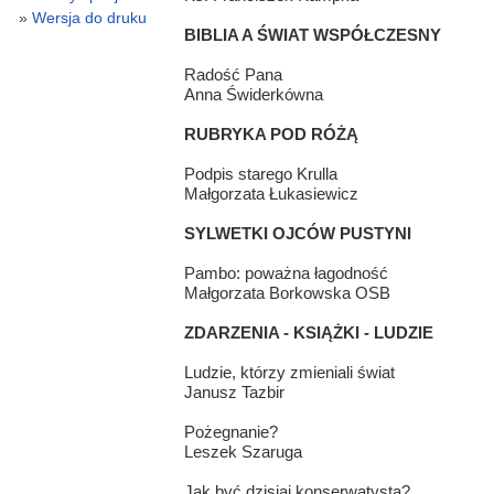
Wersja do druku
BIBLIA A ŚWIAT WSPÓŁCZESNY
Radość Pana
Anna Świderkówna
RUBRYKA POD RÓŻĄ
Podpis starego Krulla
Małgorzata Łukasiewicz
SYLWETKI OJCÓW PUSTYNI
Pambo: poważna łagodność
Małgorzata Borkowska OSB
ZDARZENIA - KSIĄŻKI - LUDZIE
Ludzie, którzy zmieniali świat
Janusz Tazbir
Pożegnanie?
Leszek Szaruga
Jak być dzisiaj konserwatystą?