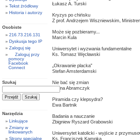
Łukasz A. Turski
Tekst źródłowy
Historia i autorzy
Kryzys po chińsku
Z prof. Andrzejem Wiszniewskim, Ministre
Osobiste
Może się pozbieramy...
216.73.216.131
Marcin Kula
Dyskusja tego IP
Zaloguj się
Uniwersytet i wyzwania fundamentalne
Ks. Tomasz Węcławski
Zaloguj przy
pomocy
Facebook
„Okrawanie placka”
Connect
Stefan Amsterdamski
Szukaj
Nie bać się zmian
Halina Abramczyk
Piramida czy klepsydra?
Ewa Bartnik
Narzędzia
Badania a nauczanie
Linkujące
Zbigniew Ryszard Grabowski
Zmiany w
linkowanych
Uniwersytet katolicki - wyjście z przymusow
Ks. Franciszek Kampka
Strony specjalne