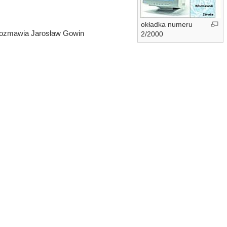
okładka numeru
 rozmawia Jarosław Gowin
2/2000