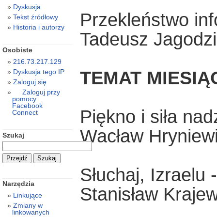
Dyskusja
Przekleństwo inf
Tekst źródłowy
Historia i autorzy
Tadeusz Jagodzi
Osobiste
216.73.217.129
TEMAT MIESIĄ
Dyskusja tego IP
Zaloguj się
Zaloguj przy
pomocy
Facebook
Piękno i siła nad
Connect
Wacław Hryniew
Szukaj
Słuchaj, Izraelu 
Narzędzia
Stanisław Krajew
Linkujące
Zmiany w
linkowanych