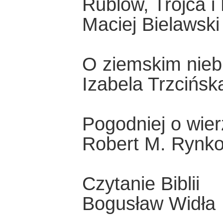
Rublow, Trójca i
Maciej Bielawski
O ziemskim niebi
Izabela Trzcińsk
Pogodniej o wie
Robert M. Rynk
Czytanie Biblii
Bogusław Widła