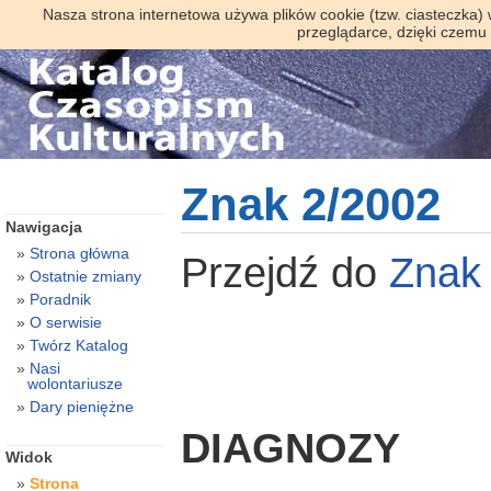
Nasza strona internetowa używa plików cookie (tzw. ciasteczka)
przeglądarce, dzięki czemu
Znak 2/2002
Nawigacja
Strona główna
Przejdź do
Zna
Ostatnie zmiany
Poradnik
O serwisie
Twórz Katalog
Nasi
wolontariusze
Dary pieniężne
DIAGNOZY
Widok
Strona