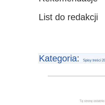
List do redakcji
Kategoria
:
Spisy treści 2
Tę stronę ostatni