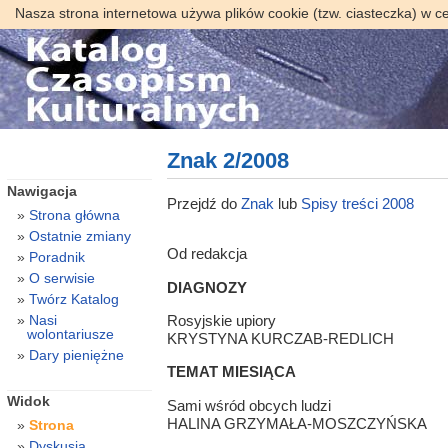
Nasza strona internetowa używa plików cookie (tzw. ciasteczka) w c
Znak 2/2008
Nawigacja
Przejdź do
Znak
lub
Spisy treści 2008
Strona główna
Ostatnie zmiany
Od redakcja
Poradnik
O serwisie
DIAGNOZY
Twórz Katalog
Nasi
Rosyjskie upiory
wolontariusze
KRYSTYNA KURCZAB-REDLICH
Dary pieniężne
TEMAT MIESIĄCA
Widok
Sami wśród obcych ludzi
HALINA GRZYMAŁA-MOSZCZYŃSKA
Strona
Dyskusja