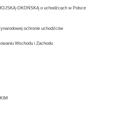
OJSKĄ-OKOŃSKĄ o uchodźcach w Polsce
arodowej ochronie uchodźców
yżowaniu Wschodu i Zachodu
SKIM