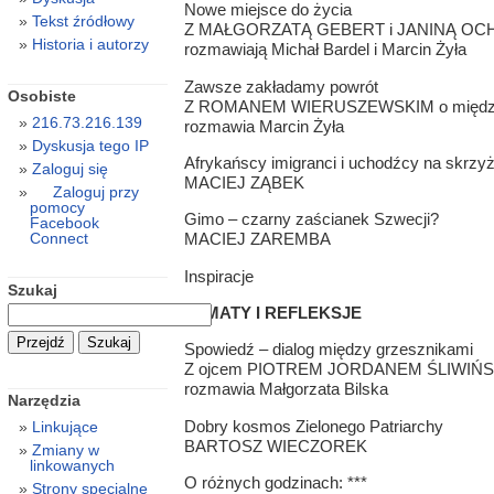
Nowe miejsce do życia
Tekst źródłowy
Z MAŁGORZATĄ GEBERT i JANINĄ OCH
Historia i autorzy
rozmawiają Michał Bardel i Marcin Żyła
Zawsze zakładamy powrót
Osobiste
Z ROMANEM WIERUSZEWSKIM o międzyn
216.73.216.139
rozmawia Marcin Żyła
Dyskusja tego IP
Afrykańscy imigranci i uchodźcy na skrz
Zaloguj się
MACIEJ ZĄBEK
Zaloguj przy
pomocy
Gimo – czarny zaścianek Szwecji?
Facebook
Connect
MACIEJ ZAREMBA
Inspiracje
Szukaj
TEMATY I REFLEKSJE
Spowiedź – dialog między grzesznikami
Z ojcem PIOTREM JORDANEM ŚLIWIŃ
rozmawia Małgorzata Bilska
Narzędzia
Dobry kosmos Zielonego Patriarchy
Linkujące
BARTOSZ WIECZOREK
Zmiany w
linkowanych
O różnych godzinach: ***
Strony specjalne