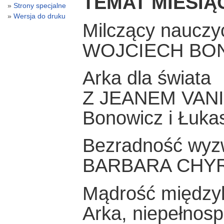
TEMAT MIESIĄ
Strony specjalne
Wersja do druku
Milczący nauczyc
WOJCIECH BO
Arka dla świata
Z JEANEM VANI
Bonowicz i Łuka
Bezradność wyz
BARBARA CHY
Mądrość między
Arka, niepełnosp