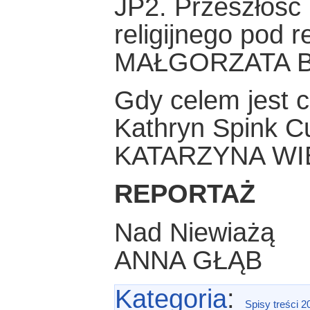
JP2. Przeszłość 
religijnego pod 
MAŁGORZATA B
Gdy celem jest c
Kathryn Spink Cud
KATARZYNA W
REPORTAŻ
Nad Niewiażą
ANNA GŁĄB
Kategoria
:
Spisy treści 2