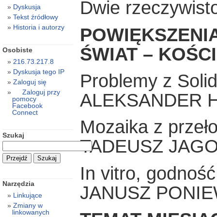
Dwie rzeczywisto
Dyskusja
Tekst źródłowy
Historia i autorzy
POWIĘKSZENIA
ŚWIAT – KOŚC
Osobiste
216.73.217.8
Dyskusja tego IP
Problemy z Soli
Zaloguj się
Zaloguj przy
ALEKSANDER 
pomocy
Facebook
Connect
Mozaika z przeł
Szukaj
TADEUSZ JAGO
In vitro, godność 
Narzędzia
JANUSZ PONIE
Linkujące
Zmiany w
linkowanych