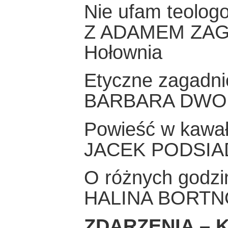
Nie ufam teolog
Z ADAMEM ZAG
Hołownia
Etyczne zagadni
BARBARA DWO
Powieść w kawał
JACEK PODSIA
O różnych godzin
HALINA BORT
ZDARZENIA – K