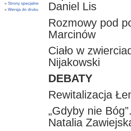
Daniel Lis
Strony specjalne
Wersja do druku
Rozmowy pod po
Marcinów
Ciało w zwiercia
Nijakowski
DEBATY
Rewitalizacja Ł
„Gdyby nie Bóg”.
Natalia Zawiejsk