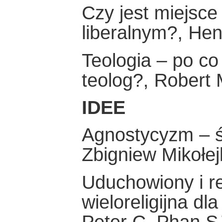
Czy jest miejsc
liberalnym?, He
Teologia – po c
teolog?, Robert
IDEE
Agnostycyzm – św
Zbigniew Mikołej
Uduchowiony i re
wieloreligijna d
Peter C. Phan S