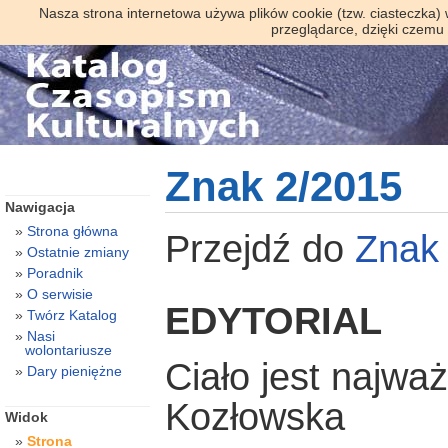
Nasza strona internetowa używa plików cookie (tzw. ciasteczka)
przeglądarce, dzięki czemu
Znak 2/2015
Nawigacja
Strona główna
Przejdź do
Znak
Ostatnie zmiany
Poradnik
O serwisie
EDYTORIAL
Twórz Katalog
Nasi
wolontariusze
Ciało jest najwa
Dary pieniężne
Kozłowska
Widok
Strona