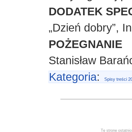
DODATEK SPE
„Dzień dobry”, I
POŻEGNANIE
Stanisław Barańc
Kategoria
:
Spisy treści 2
Tę stronę ostatni