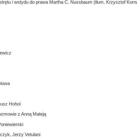
wstrętu i wstydu do prawa Martha C. Nussbaum (tłum. Krzysztof Korn
iewicz
elowa
eusz Hohol
ozmowie z Anną Mateją
Poniewierski
czyk, Jerzy Vetulani