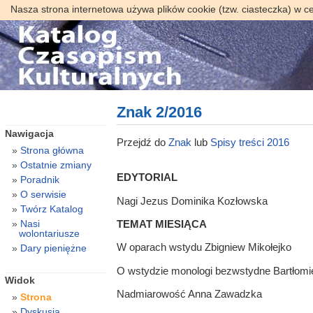
Nasza strona internetowa używa plików cookie (tzw. ciasteczka) w c
Znak 2/2016
Nawigacja
Przejdź do
Znak
lub
Spisy treści 2016
Strona główna
Ostatnie zmiany
EDYTORIAL
Poradnik
O serwisie
Nagi Jezus Dominika Kozłowska
Twórz Katalog
Nasi
TEMAT MIESIĄCA
wolontariusze
W oparach wstydu Zbigniew Mikołejko
Dary pieniężne
O wstydzie monologi bezwstydne Bartłomi
Widok
Nadmiarowość Anna Zawadzka
Strona
Dyskusja