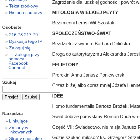
Zagrożenie dla ludzkiej godności: powrót 
Tekst źródłowy
MITOLOGIA WIELKIEJ PŁYTY
Historia i autorzy
Bezimienni herosi Wit Szostak
Osobiste
SPOŁECZEŃSTWO-ŚWIAT
216.73.217.79
Dyskusja tego IP
Bezdzietni z wyboru Barbara Dolińska
Zaloguj się
Droga do autorytaryzmu Aleksandra Jaros
Zaloguj przy
pomocy
Facebook
FELIETONY
Connect
Prorokini Anna Janusz Poniewierski
Szukaj
Coraz bliżej albo coraz mniej Józefa Henn
IDEE
Homo fundamentalis Bartosz Brożek, Mat
Narzędzia
Świat dobrze pomyślany Roman Duda w r
Linkujące
Część VII: Świadectwo, nie misja Janusz 
Zmiany w
linkowanych
Gdzie szukać miłości? ks. Grzegorz Strzel
Strony specjalne