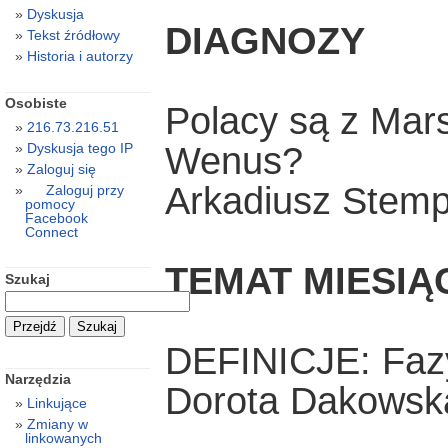
Dyskusja
DIAGNOZY
Tekst źródłowy
Historia i autorzy
Osobiste
Polacy są z Mar
216.73.216.51
Wenus?
Dyskusja tego IP
Zaloguj się
Arkadiusz Stemp
Zaloguj przy
pomocy
Facebook
Connect
TEMAT MIESIĄ
Szukaj
DEFINICJE: Faz
Narzędzia
Dorota Dakowsk
Linkujące
Zmiany w
linkowanych