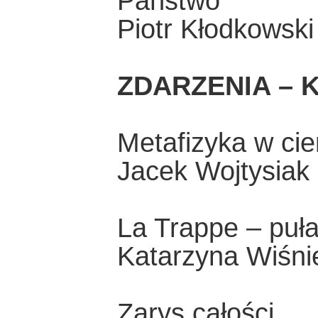
Państwo
Piotr Kłodkowski
ZDARZENIA – K
Metafizyka w cien
Jacek Wojtysiak
La Trappe – puł
Katarzyna Wiśn
Zarys całości