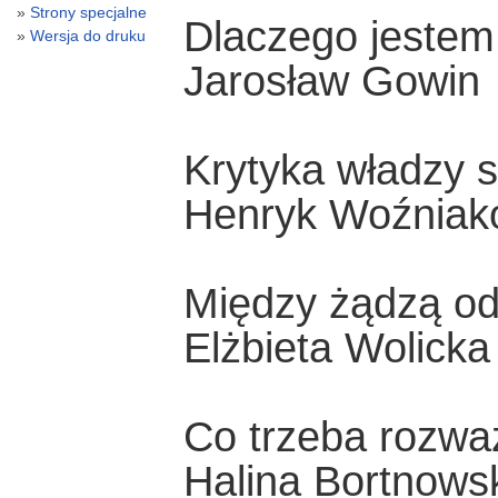
Strony specjalne
Dlaczego jestem 
Wersja do druku
Jarosław Gowin
Krytyka władzy 
Henryk Woźniak
Między żądzą od
Elżbieta Wolicka
Co trzeba rozwa
Halina Bortnows