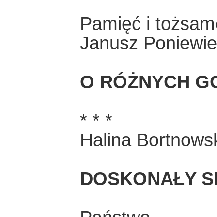
Pamięć i tożsam
Janusz Poniewie
O RÓŻNYCH G
* * *
Halina Bortnows
DOSKONAŁY S