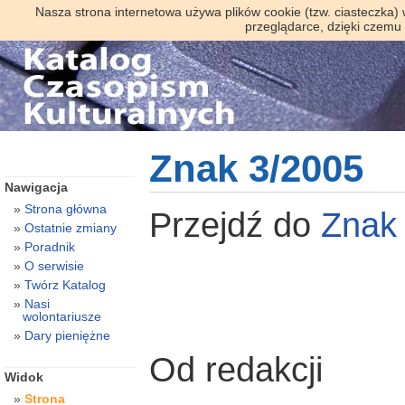
Nasza strona internetowa używa plików cookie (tzw. ciasteczka)
przeglądarce, dzięki czemu
Znak 3/2005
Nawigacja
Strona główna
Przejdź do
Zna
Ostatnie zmiany
Poradnik
O serwisie
Twórz Katalog
Nasi
wolontariusze
Dary pieniężne
Od redakcji
Widok
Strona