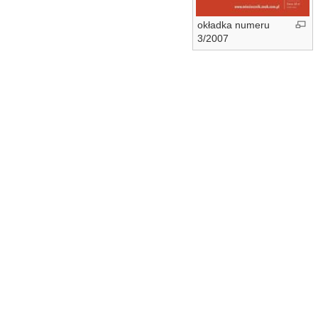
okładka numeru
3/2007