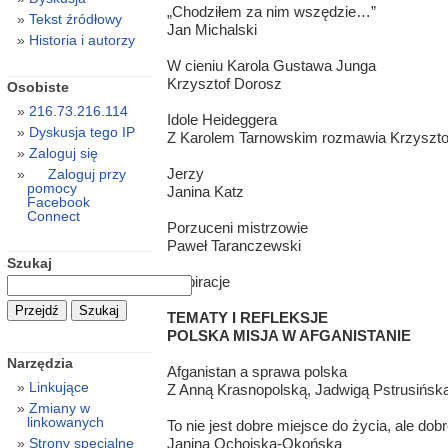
„Chodziłem za nim wszędzie…”
Tekst źródłowy
Jan Michalski
Historia i autorzy
W cieniu Karola Gustawa Junga
Krzysztof Dorosz
Osobiste
216.73.216.114
Idole Heideggera
Dyskusja tego IP
Z Karolem Tarnowskim rozmawia Krzyszt
Zaloguj się
Jerzy
Zaloguj przy
pomocy
Janina Katz
Facebook
Connect
Porzuceni mistrzowie
Paweł Taranczewski
Szukaj
Inspiracje
TEMATY I REFLEKSJE
POLSKA MISJA W AFGANISTANIE
Narzędzia
Afganistan a sprawa polska
Linkujące
Z Anną Krasnopolską, Jadwigą Pstrusińsk
Zmiany w
linkowanych
To nie jest dobre miejsce do życia, ale dob
Janina Ochojska-Okońska
Strony specjalne