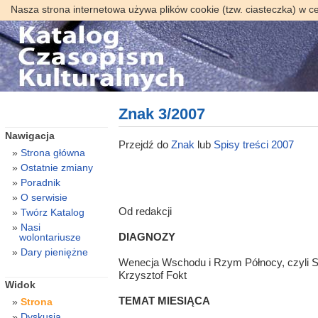
Nasza strona internetowa używa plików cookie (tzw. ciasteczka) w c
Znak 3/2007
Nawigacja
Przejdź do
Znak
lub
Spisy treści 2007
Strona główna
Ostatnie zmiany
Poradnik
O serwisie
Od redakcji
Twórz Katalog
Nasi
DIAGNOZY
wolontariusze
Dary pieniężne
Wenecja Wschodu i Rzym Północy, czyli Sto
Krzysztof Fokt
Widok
TEMAT MIESIĄCA
Strona
Dyskusja