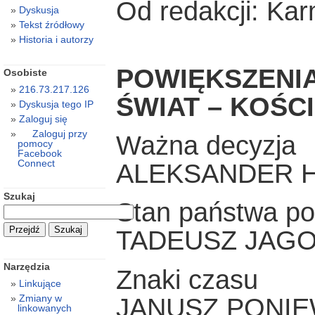
Od redakcji: Ka
Dyskusja
Tekst źródłowy
Historia i autorzy
POWIĘKSZENIA
Osobiste
216.73.217.126
ŚWIAT – KOŚC
Dyskusja tego IP
Zaloguj się
Zaloguj przy
Ważna decyzja
pomocy
Facebook
Connect
ALEKSANDER 
Szukaj
Stan państwa po
TADEUSZ JAGO
Narzędzia
Znaki czasu
Linkujące
Zmiany w
JANUSZ PONIE
linkowanych