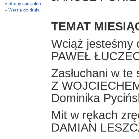
Strony specjalne
Wersja do druku
TEMAT MIESIĄ
Wciąż jesteśmy 
PAWEŁ ŁUCZE
Zasłuchani w te
Z WOJCIECHEM 
Dominika Pycińsk
Mit w rękach zr
DAMIAN LESZC