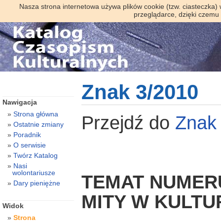
Nasza strona internetowa używa plików cookie (tzw. ciasteczka)
przeglądarce, dzięki czemu
Znak 3/2010
Nawigacja
Strona główna
Przejdź do
Znak
Ostatnie zmiany
Poradnik
O serwisie
Twórz Katalog
Nasi
wolontariusze
TEMAT NUMER
Dary pieniężne
MITY W KULTU
Widok
Strona