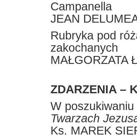
Campanella
JEAN DELUME
Rubryka pod róż
zakochanych
MAŁGORZATA 
ZDARZENIA – K
W poszukiwaniu 
Twarzach Jezus
Ks. MAREK SI