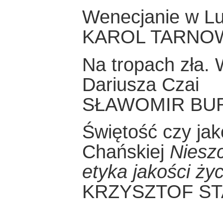
Wenecjanie w L
KAROL TARNO
Na tropach zła.
Dariusza Czai
SŁAWOMIR BU
Świętość czy jak
Chańskiej
Nieszc
etyka jakości ż
KRZYSZTOF S