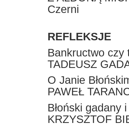
Czerni
REFLEKSJE
Bankructwo czy t
TADEUSZ GAD
O Janie Błoński
PAWEŁ TARAN
Błoński gadany i
KRZYSZTOF BI