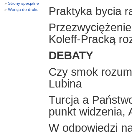
Strony specjalne
Praktyka bycia 
Wersja do druku
Przezwyciężenie
Koleff-Pracką r
DEBATY
Czy smok rozumi
Lubina
Turcja a Państwo
punkt widzenia,
W odpowiedzi na