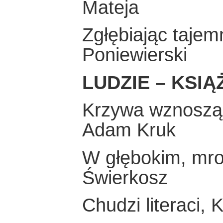
Mateja
Zgłębiając tajem
Poniewierski
LUDZIE – KSIĄ
Krzywa wznosząc
Adam Kruk
W głębokim, mro
Świerkosz
Chudzi literaci,