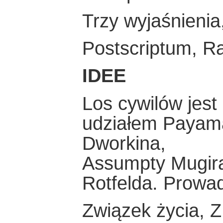
Trzy wyjaśnieni
Postscriptum, Ra
IDEE
Los cywilów jest
udziałem Payam
Dworkina,
Assumpty Mugira
Rotfelda. Prowa
Związek życia, 