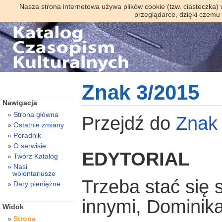
Nasza strona internetowa używa plików cookie (tzw. ciasteczka)
przeglądarce, dzięki czemu
Znak 3/2015
Nawigacja
Strona główna
Przejdź do
Znak
Ostatnie zmiany
Poradnik
O serwisie
EDYTORIAL
Twórz Katalog
Nasi
wolontariusze
Trzeba stać się 
Dary pieniężne
innymi, Dominik
Widok
Strona