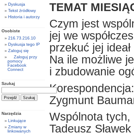
TEMAT MIESI
Dyskusja
Tekst źródłowy
Historia i autorzy
Czym jest wspól
Osobiste
jej we współcze
216.73.216.10
przekuć jej idea
Dyskusja tego IP
Zaloguj się
Na ile możliwe 
Zaloguj przy
pomocy
Facebook
i zbudowanie ogó
Connect
Szukaj
Korespondencja:
Zygmunt Bauman
Wspólnota tych, 
Narzędzia
Linkujące
Tadeusz Sławek
Zmiany w
linkowanych