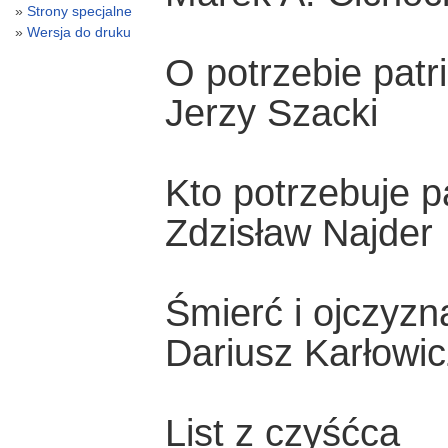
Strony specjalne
Wersja do druku
O potrzebie pat
Jerzy Szacki
Kto potrzebuje p
Zdzisław Najder
Śmierć i ojczyzn
Dariusz Karłowic
List z czyśćca