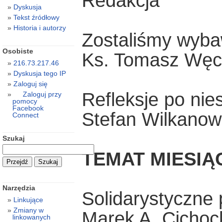
Redakcja
Dyskusja
Tekst źródłowy
Historia i autorzy
Zostaliśmy wyba
Osobiste
Ks. Tomasz Węc
216.73.217.46
Dyskusja tego IP
Zaloguj się
Refleksje po nie
Zaloguj przy
pomocy
Facebook
Stefan Wilkanow
Connect
Szukaj
TEMAT MIESIĄ
Narzędzia
Solidarystyczne
Linkujące
Zmiany w
Marek A. Cichoc
linkowanych