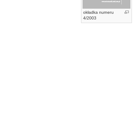
okładka numeru
4/2003