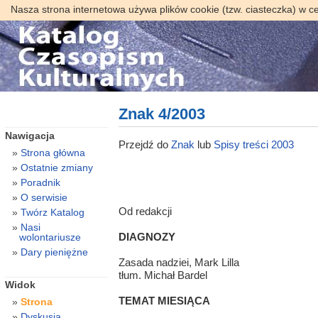
Nasza strona internetowa używa plików cookie (tzw. ciasteczka) w c
Znak 4/2003
Nawigacja
Przejdź do
Znak
lub
Spisy treści 2003
Strona główna
Ostatnie zmiany
Poradnik
O serwisie
Od redakcji
Twórz Katalog
Nasi
DIAGNOZY
wolontariusze
Dary pieniężne
Zasada nadziei, Mark Lilla
tłum. Michał Bardel
Widok
TEMAT MIESIĄCA
Strona
Dyskusja