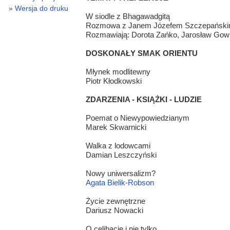
Wersja do druku
W siodle z Bhagawadgitą
Rozmowa z Janem Józefem Szczepańsk
Rozmawiają: Dorota Zańko, Jarosław Gowin
DOSKONAŁY SMAK ORIENTU
Młynek modlitewny
Piotr Kłodkowski
ZDARZENIA - KSIĄŻKI - LUDZIE
Poemat o Niewypowiedzianym
Marek Skwarnicki
Walka z lodowcami
Damian Leszczyński
Nowy uniwersalizm?
Agata Bielik-Robson
Życie zewnętrzne
Dariusz Nowacki
O celibacie i nie tylko