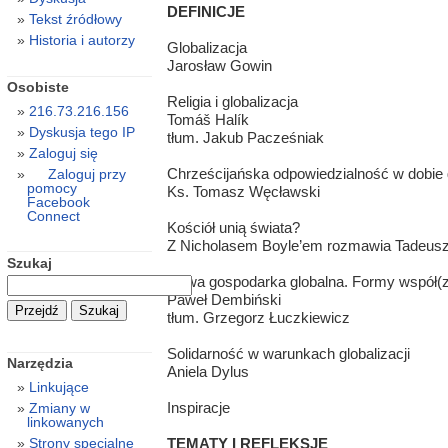
DEFINICJE
Tekst źródłowy
Historia i autorzy
Globalizacja
Jarosław Gowin
Osobiste
Religia i globalizacja
216.73.216.156
Tomáš Halík
Dyskusja tego IP
tłum. Jakub Pacześniak
Zaloguj się
Chrześcijańska odpowiedzialność w dobie g
Zaloguj przy
pomocy
Ks. Tomasz Węcławski
Facebook
Connect
Kościół unią świata?
Z Nicholasem Boyle’em rozmawia Tadeusz
Szukaj
Nowa gospodarka globalna. Formy współ(z
Paweł Dembiński
tłum. Grzegorz Łuczkiewicz
Solidarność w warunkach globalizacji
Narzędzia
Aniela Dylus
Linkujące
Inspiracje
Zmiany w
linkowanych
TEMATY I REFLEKSJE
Strony specjalne