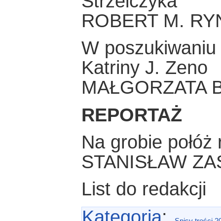
Strzelczyka
ROBERT M. R
W poszukiwaniu 
Katriny J. Zeno
MAŁGORZATA B
REPORTAŻ
Na grobie połóż 
STANISŁAW ZA
List do redakcji
Kategoria
:
Spisy treści 2