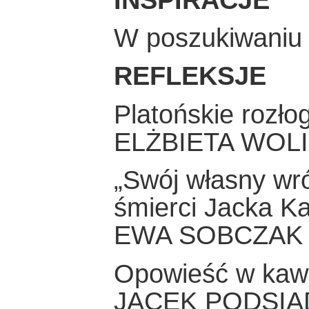
W poszukiwaniu 
REFLEKSJE
Platońskie rozło
ELŻBIETA WOL
„Swój własny wró
śmierci Jacka K
EWA SOBCZAK
Opowieść w kawa
JACEK PODSIA