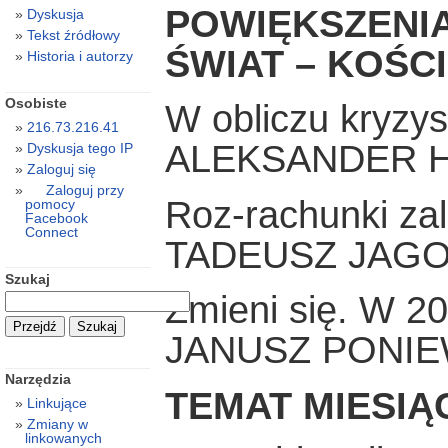
POWIĘKSZENIA
Dyskusja
Tekst źródłowy
ŚWIAT – KOŚC
Historia i autorzy
Osobiste
W obliczu kryzy
216.73.216.41
ALEKSANDER 
Dyskusja tego IP
Zaloguj się
Zaloguj przy
Roz-rachunki zal
pomocy
Facebook
Connect
TADEUSZ JAGO
Szukaj
Zmieni się. W 2
JANUSZ PONIE
Narzędzia
TEMAT MIESIĄ
Linkujące
Zmiany w
linkowanych