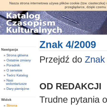
Nasza strona internetowa używa plików cookie (tzw. ciasteczka)
przeglądarce, dzięki czemu
Znak 4/2009
Nawigacja
Strona główna
Przejdź do
Znak
Ostatnie zmiany
Poradnik
O serwisie
Twórz Katalog
Nasi
OD REDAKCJI
wolontariusze
Dary pieniężne
Trudne pytania 
Widok
Strona