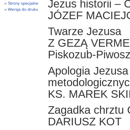
Jezus historii – 
Strony specjalne
Wersja do druku
JÓZEF MACIEJ
Twarze Jezusa
Z GEZĄ VERMES
Piskozub-Piwosz
Apologia Jezusa
metodologiczny
KS. MAREK SK
Zagadka chrztu 
DARIUSZ KOT