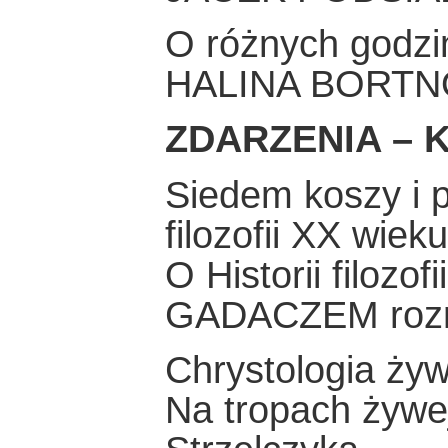
O różnych godzin
HALINA BORT
ZDARZENIA – K
Siedem koszy i p
filozofii XX wieku
O Historii filoz
GADACZEM rozm
Chrystologia żyw
Na tropach żywej