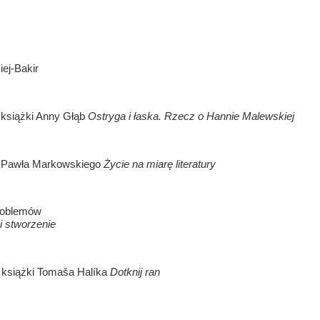
ej-Bakir
 książki Anny Głąb
Ostryga i łaska. Rzecz o Hannie Malewskiej
ła Pawła Markowskiego
Życie na miarę literatury
problemów
i stworzenie
ł książki Tomaša Halíka
Dotknij ran