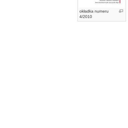
okładka numeru
4/2010