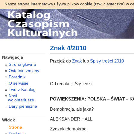
Nasza strona internetowa używa plików cookie (tzw. ciasteczka) w c
Znak 4/2010
Nawigacja
Przejdź do
Znak
lub
Spisy treści 2010
Strona główna
Ostatnie zmiany
Poradnik
O serwisie
Od redakcji: Sąsiedzi
Twórz Katalog
Nasi
POWIĘKSZENIA: POLSKA – ŚWIAT – 
wolontariusze
Dary pieniężne
Demokracja, ale jaka?
ALEKSANDER HALL
Widok
Strona
Zygzaki demokracji
Dyskusja