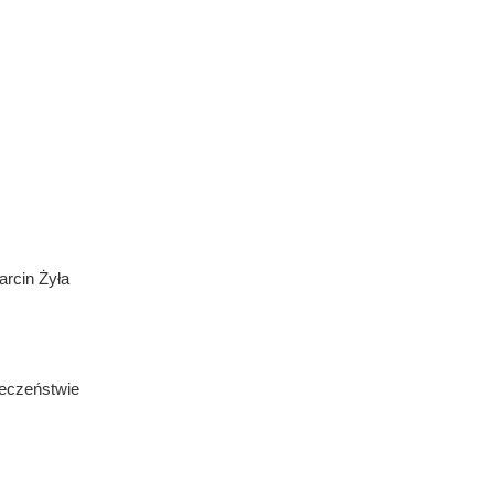
cin Żyła
eczeństwie