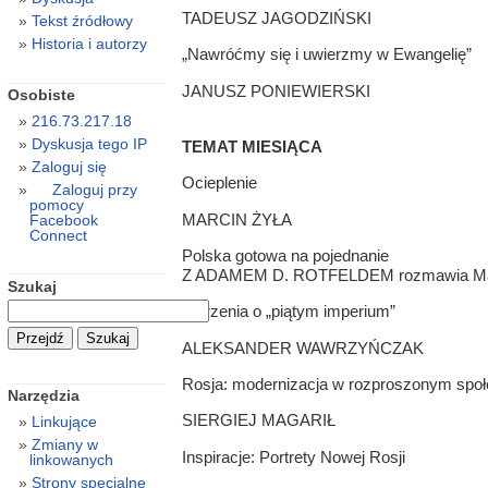
TADEUSZ JAGODZIŃSKI
Tekst źródłowy
Historia i autorzy
„Nawróćmy się i uwierzmy w Ewangelię”
JANUSZ PONIEWIERSKI
Osobiste
216.73.217.18
Dyskusja tego IP
TEMAT MIESIĄCA
Zaloguj się
Ocieplenie
Zaloguj przy
pomocy
MARCIN ŻYŁA
Facebook
Connect
Polska gotowa na pojednanie
Z ADAMEM D. ROTFELDEM rozmawia Mar
Szukaj
Marzenia o „piątym imperium”
ALEKSANDER WAWRZYŃCZAK
Rosja: modernizacja w rozproszonym społ
Narzędzia
SIERGIEJ MAGARIŁ
Linkujące
Zmiany w
Inspiracje: Portrety Nowej Rosji
linkowanych
Strony specjalne