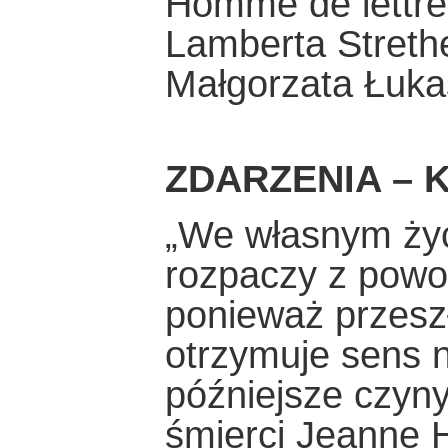
Homme de lettres
Lamberta Streth
Małgorzata Łuka
ZDARZENIA – K
„We własnym życ
rozpaczy z powo
ponieważ przeszł
otrzymuje sens 
późniejsze czyny
śmierci Jeanne 