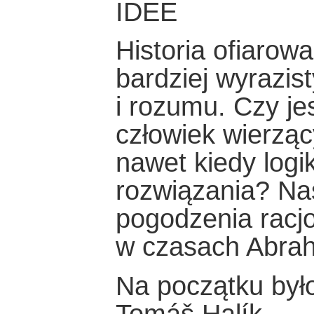
IDEE
Historia ofiarow
bardziej wyrazist
i rozumu. Czy jes
człowiek wierzą
nawet kiedy log
rozwiązania? Na
pogodzenia racjon
w czasach Abra
Na początku był
Tomáš Halík