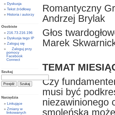
Dyskusja
Romantyczny Gr
Tekst źródłowy
Historia i autorzy
Andrzej Brylak
Osobiste
Głos twardogło
216.73.216.196
Dyskusja tego IP
Marek Skwarnick
Zaloguj się
Zaloguj przy
pomocy
Facebook
Connect
TEMAT MIESIĄ
Szukaj
Czy fundamentem 
musi być podkreśl
Narzędzia
niezawinionego c
Linkujące
Zmiany w
smoleńska może 
linkowanych