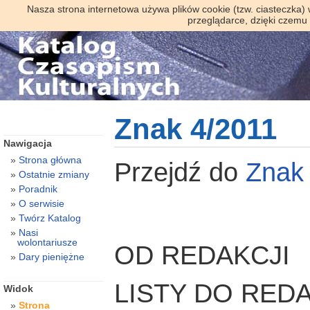
Nasza strona internetowa używa plików cookie (tzw. ciasteczka)
przeglądarce, dzięki czemu
Znak 4/2011
Nawigacja
Strona główna
Przejdź do
Znak
Ostatnie zmiany
Poradnik
O serwisie
Twórz Katalog
Nasi
wolontariusze
OD REDAKCJI
Dary pieniężne
LISTY DO REDA
Widok
Strona