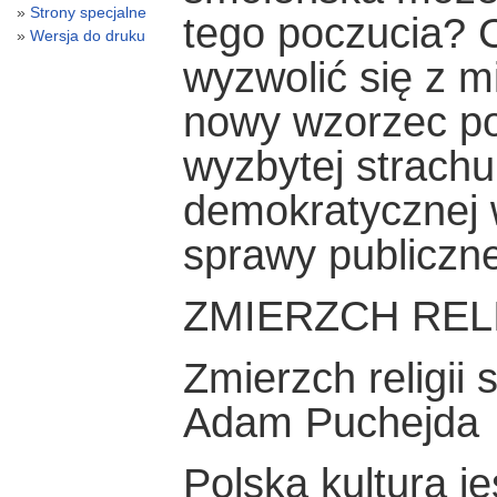
Strony specjalne
tego poczucia? 
Wersja do druku
wyzwolić się z mi
nowy wzorzec pols
wyzbytej strachu,
demokratycznej 
sprawy publiczn
ZMIERZCH REL
Zmierzch religii
Adam Puchejda
Polska kultura je