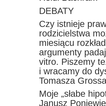
DEBATY
Czy istnieje pra
rodzicielstwa m
miesiącu rozkła
argumenty padaj
vitro. Piszemy 
i wracamy do dys
Tomasza Grossa
Moje „słabe hipo
Janusz Poniewie