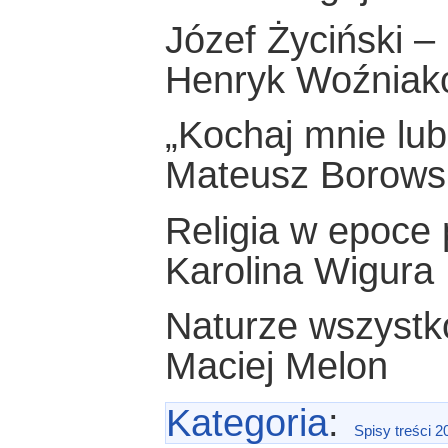
Józef Życiński –
Henryk Woźniak
„Kochaj mnie lub
Mateusz Borows
Religia w epoce 
Karolina Wigura
Naturze wszystk
Maciej Melon
Kategoria
:
Spisy treści 2