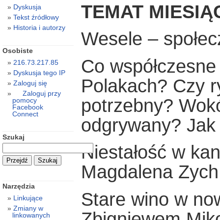
TEMAT MIESIĄ
Dyskusja
Tekst źródłowy
Historia i autorzy
Wesele – społec
Osobiste
Co współczesne
216.73.217.85
Dyskusja tego IP
Polakach? Czy ry
Zaloguj się
Zaloguj przy
potrzebny? Wokół
pomocy
Facebook
Connect
odgrywany? Jak 
Szukaj
Niestałość w kan
Magdalena Zych
Narzędzia
Stare wino w no
Linkujące
Zmiany w
Zbigniewem Miko
linkowanych