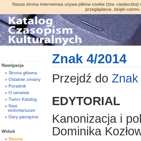
Nasza strona internetowa używa plików cookie (tzw. ciasteczka)
przeglądarce, dzięki czemu
Znak 4/2014
Nawigacja
Strona główna
Przejdź do
Znak
Ostatnie zmiany
Poradnik
O serwisie
EDYTORIAL
Twórz Katalog
Nasi
wolontariusze
Kanonizacja i pol
Dary pieniężne
Dominika Kozło
Widok
Strona