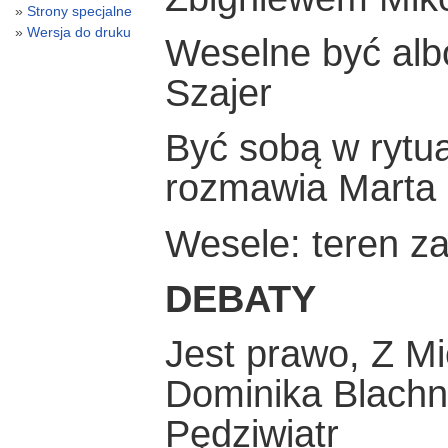
Strony specjalne
Wersja do druku
Weselne być alb
Szajer
Być sobą w ryt
rozmawia Marta
Wesele: teren z
DEBATY
Jest prawo, Z M
Dominika Blachn
Pędziwiatr