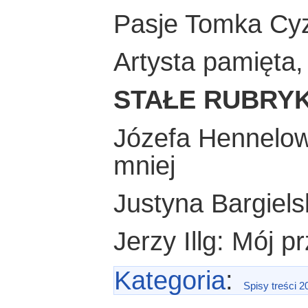
Pasje Tomka Cy
Artysta pamięta,
STAŁE RUBRYK
Józefa Hennelowa
mniej
Justyna Bargiels
Jerzy Illg: Mój pr
Kategoria
:
Spisy treści 2