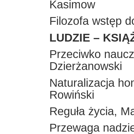
Kasimow
Filozofa wstęp do
LUDZIE – KSIĄ
Przeciwko naucz
Dzierżanowski
Naturalizacja h
Rowiński
Reguła życia, Ma
Przewaga nadziei