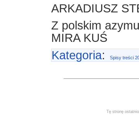
ARKADIUSZ ST
Z polskim azym
MIRA KUŚ
Kategoria
:
Spisy treści 2
Tę stronę ostatni