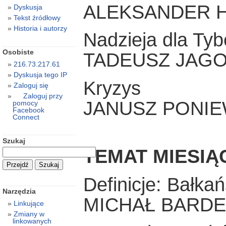
ALEKSANDER 
Dyskusja
Tekst źródłowy
Historia i autorzy
Nadzieja dla Tyb
Osobiste
TADEUSZ JAGO
216.73.217.61
Dyskusja tego IP
Kryzys
Zaloguj się
Zaloguj przy
JANUSZ PONIE
pomocy
Facebook
Connect
Szukaj
TEMAT MIESIĄ
Definicje: Bałka
Narzędzia
MICHAŁ BARDE
Linkujące
Zmiany w
linkowanych