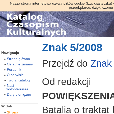
Nasza strona internetowa używa plików cookie (tzw. ciasteczka)
przeglądarce, dzięki czemu
Znak 5/2008
Nawigacja
Strona główna
Przejdź do
Zna
Ostatnie zmiany
Poradnik
O serwisie
Od redakcji
Twórz Katalog
Nasi
wolontariusze
POWIĘKSZENI
Dary pieniężne
Widok
Batalia o traktat 
Strona