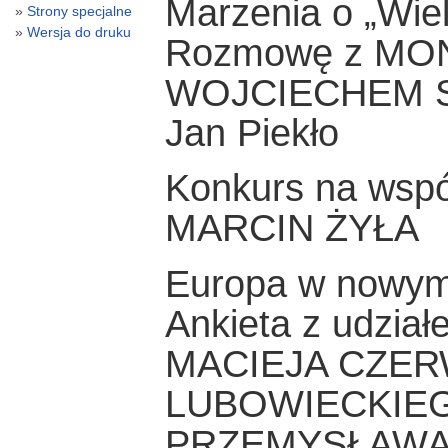
Marzenia o „Wielk
Strony specjalne
Wersja do druku
Rozmowę z MO
WOJCIECHEM S
Jan Piekło
Konkurs na wspó
MARCIN ŻYŁA
Europa w nowym 
Ankieta z udzi
MACIEJA CZER
LUBOWIECKIEG
PRZEMYSŁAWA 