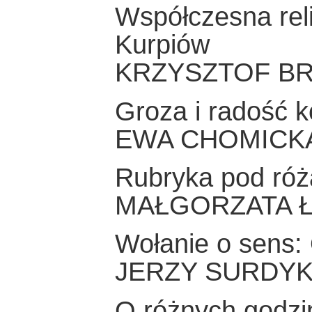
Współczesna rel
Kurpiów
KRZYSZTOF B
Groza i radość k
EWA CHOMICK
Rubryka pod róż
MAŁGORZATA 
Wołanie o sens:
JERZY SURDY
O różnych godzin