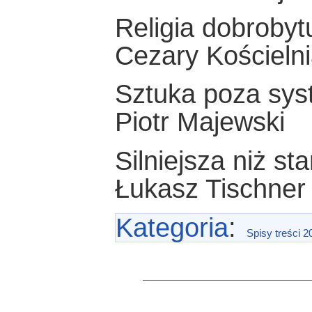
Religia dobrobyt
Cezary Kościeln
Sztuka poza sy
Piotr Majewski
Silniejsza niż st
Łukasz Tischner
Kategoria
:
Spisy treści 2