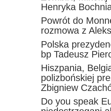
Henryka Bochnia
Powrót do Monn
rozmowa z Alek
Polska prezydenc
bp Tadeusz Pier
Hiszpania, Belgia
polizbońskiej pr
Zbigniew Czach
Do you speak E