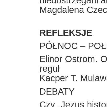
niedostrzegani ak
Magdalena Cze
REFLEKSJE
PÓŁNOC – POŁ
Elinor Ostrom. O
reguł
Kacper T. Mulaw
DEBATY
Czy „Jezus histo