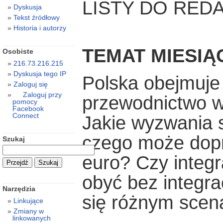
LISTY DO REDA
Dyskusja
Tekst źródłowy
Historia i autorzy
TEMAT MIESIĄ
Osobiste
216.73.216.215
Dyskusja tego IP
Polska obejmuje 
Zaloguj się
Zaloguj przy
przewodnictwo w 
pomocy
Facebook
Connect
Jakie wyzwania 
czego może dopr
Szukaj
euro? Czy integ
obyć bez integra
Narzędzia
się różnym scena
Linkujące
Zmiany w
linkowanych