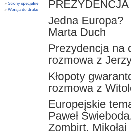
PREZYDENCJA 
Strony specjalne
Wersja do druku
Jedna Europa?
Marta Duch
Prezydencja na 
rozmowa z Jerz
Kłopoty gwarant
rozmowa z Wito
Europejskie tema
Paweł Świeboda,
Zombirt, Mikołaj